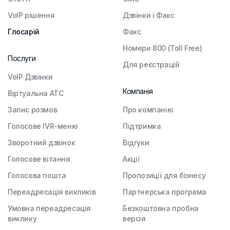
VoIP рішення
Дзвінки і Факс
Глосарій
Факс
Номери 800 (Toll Free)
Послуги
Для реєстрацій
VoIP Дзвінки
Компанія
Віртуальна АТС
Запис розмов
Про компанію
Голосове IVR-меню
Підтримка
Зворотний дзвінок
Відгуки
Голосове вітання
Акції
Голосова пошта
Пропозиції для бізнесу
Переадресація викликів
Партнерська програма
Умовна переадресація
Безкоштовна пробна
виклику
версія