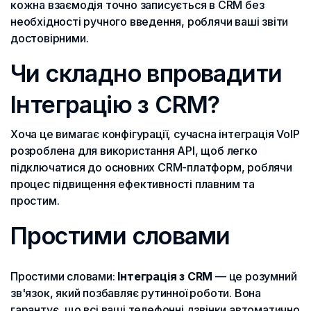
кожна взаємодія точно записується в CRM без
необхідності ручного введення, роблячи ваші звіти
достовірними.
Чи складно впровадити
Інтеграцію з CRM?
Хоча це вимагає конфігурації, сучасна інтеграція VoIP
розроблена для використання API, щоб легко
підключатися до основних CRM-платформ, роблячи
процес підвищення ефективності плавним та
простим.
Простими словами
Простими словами:
Інтеграція з CRM
— це розумний
зв'язок, який позбавляє рутинної роботи. Вона
гарантує, що всі ваші телефонні дзвінки автоматично