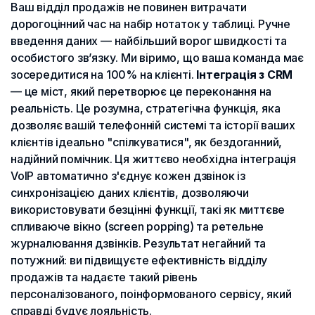
Ваш відділ продажів не повинен витрачати
дорогоцінний час на набір нотаток у таблиці. Ручне
введення даних — найбільший ворог швидкості та
особистого зв’язку. Ми віримо, що ваша команда має
зосередитися на 100% на клієнті.
Інтеграція з CRM
— це міст, який перетворює це переконання на
реальність. Це розумна, стратегічна функція, яка
дозволяє вашій телефонній системі та історії ваших
клієнтів ідеально "спілкуватися", як бездоганний,
надійний помічник. Ця життєво необхідна інтеграція
VoIP автоматично з'єднує кожен дзвінок із
синхронізацією даних клієнтів, дозволяючи
використовувати безцінні функції, такі як миттєве
спливаюче вікно (screen popping) та ретельне
журналювання дзвінків. Результат негайний та
потужний: ви підвищуєте ефективність відділу
продажів та надаєте такий рівень
персоналізованого, поінформованого сервісу, який
справді будує лояльність.