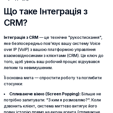
Що таке Інтеграція з
CRM?
Інтеграція з CRM
— це технічне "рукостискання",
яке безпосередньо пов'язує вашу систему Voice
over IP (VoIP) з вашою платформою управління
взаємовідносинами з клієнтами (CRM). Це ключ до
того, щоб увесь ваш робочий процес відчувався
легким та невимушеним.
Її основна мета — спростити роботу та поглибити
стосунки:
Спливаюче вікно (Screen Popping):
Більше не
потрібно запитувати: "З ким я розмовляю?". Коли
дзвонить клієнт, система миттєво витягує його
повну історію прямо на екран агента (спливаюче