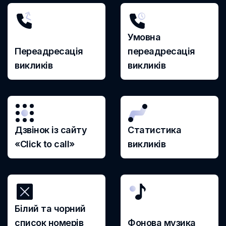
Намибия
Непал
Умовна
Нигерия
Переадресація
переадресація
викликів
викликів
Нидерланды
Никарагуа
Новая Зеландия
Дзвінок із сайту
Статистика
Норвегия
«Click to call»
викликів
ОАЭ
Оман
Остров Рождества
Білий та чорний
Пакистан
список номерів
Фонова музика