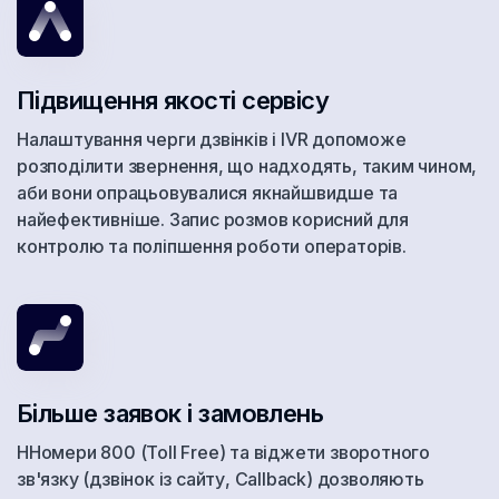
Виргинские острова, Британские
Вьетнам
Підвищення якості сервісу
Гана
Налаштування черги дзвінків і IVR допоможе
Гватемала
розподілити звернення, що надходять, таким чином,
аби вони опрацьовувалися якнайшвидше та
Гвинея
найефективніше. Запис розмов корисний для
Германия
контролю та поліпшення роботи операторів.
Гибралтар
Гондурас
Гонконг
Більше заявок і замовлень
Гренада
ННомери 800 (Toll Free) та віджети зворотного
Греция
зв'язку (дзвінок із сайту, Callback) дозволяють