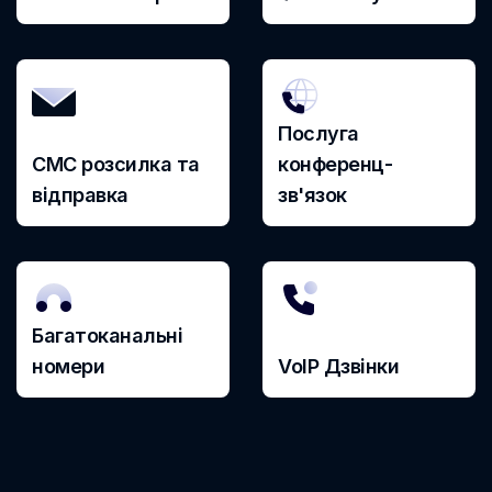
Палестина
Панама
Перу
Послуга
Польша
СМС розсилка та
конференц-
Португалия
відправка
зв'язок
Пуэрто-Рико
Руанда
Румыния
Багатоканальні
США
номери
VoIP Дзвінки
Саудовская Аравия
Сейшельские Острова