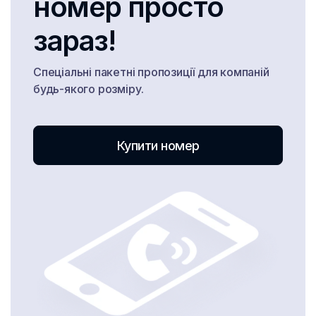
номер просто
Исландия
Испания
зараз!
Италия
Спеціальні пакетні пропозиції для компаній
Казахстан
будь-якого розміру.
Каймановы острова
Камбоджа
Купити номер
Канада
Кения
Кипр
Китай
Колумбия
Конго