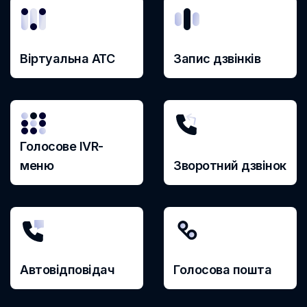
Маврикий
Макао
Віртуальна АТС
Запис дзвінків
Македония
Малайзия
Мали
Голосове IVR-
Мальта
меню
Зворотний дзвінок
Марокко
Мексика
Молдова
Монтсеррат
Автовідповідач
Голосова пошта
Мьянма