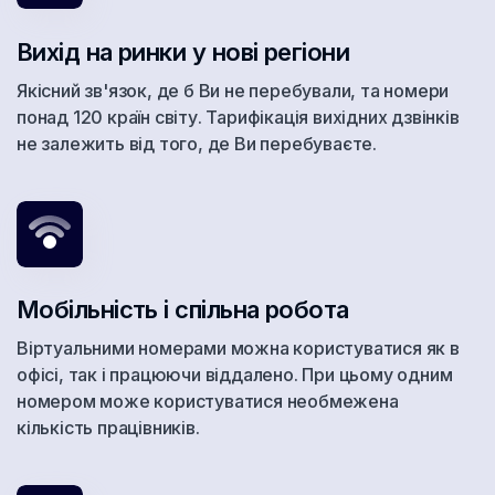
Бермуды
Вихід на ринки у нові регіони
Болгария
Якісний зв'язок, де б Ви не перебували, та номери
понад 120 країн світу. Тарифікація вихідних дзвінків
Боливия
не залежить від того, де Ви перебуваєте.
Босния и Герцеговина
Ботсвана
Бразилия
Бруней
Мобільність і спільна робота
Буркина-Фасо
Віртуальними номерами можна користуватися як в
офісі, так і працюючи віддалено. При цьому одним
Великобритания
номером може користуватися необмежена
Венгрия
кількість працівників.
Венесуэла