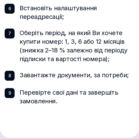
Встановіть налаштування
Швейцария
6
переадресації;
Швеция
Оберіть період, на який Ви хочете
Шри-Ланка
7
купити номер: 1, 3, 6 або 12 місяців
Эквадор
(знижка 2–18 % залежно від періоду
Эль-Сальвадор
підписки та вартості номера);
Эстония
Завантажте документи, за потреби;
8
Южная Африка
Перевірте свої дані та завершіть
9
Южная Корея
замовлення.
Ямайка
Япония