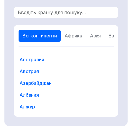
Country Search
Всі континенти
Африка
Азия
Европа
Австралия
Австрия
Азербайджан
Албания
Алжир
Ангилья
Ангола