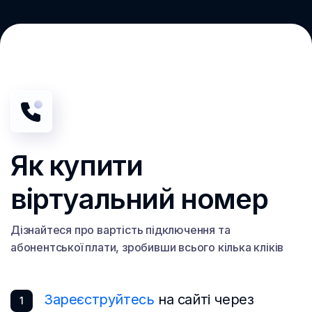
Сент Китс и Невис
Сербия
Сингапур
Словакия
Словения
Судан
Як купити
Таджикистан
віртуальний номер
Таиланд
Тайвань
Дізнайтеся про вартість підключення та
абонентської плати, зробивши всього кілька кліків
Танзания
Тринидад и Тобаго
Зареєструйтесь
на сайті через
1
Тунис