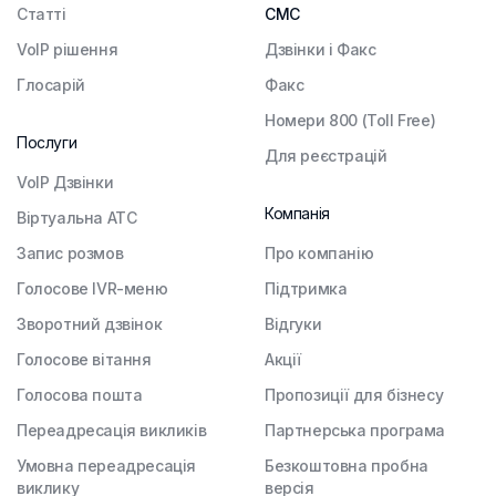
Статті
СМС
VoIP рішення
Дзвінки і Факс
Глосарій
Факс
Номери 800 (Toll Free)
Послуги
Для реєстрацій
VoIP Дзвінки
Компанія
Віртуальна АТС
Запис розмов
Про компанію
Голосове IVR-меню
Підтримка
Зворотний дзвінок
Відгуки
Голосове вітання
Акції
Голосова пошта
Пропозиції для бізнесу
Переадресація викликів
Партнерська програма
Умовна переадресація
Безкоштовна пробна
виклику
версія