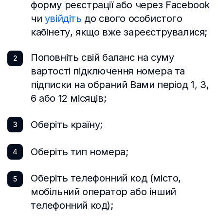
форму реєстрації або через Facebook
Туркменистан
чи
увійдіть
до свого особистого
кабінету, якщо вже зареєструвалися;
Турция
Уганда
Поповніть свій баланс на суму
2
вартості підключення номера та
Узбекистан
підписки на обраний Вами період 1, 3,
Украина
6 або 12 місяців;
Филиппины
Оберіть країну;
3
Финляндия
Оберіть тип номера;
4
Франция
Хорватия
Оберіть телефонний код (місто,
5
мобільний оператор або інший
Чехия
телефонний код);
Чили