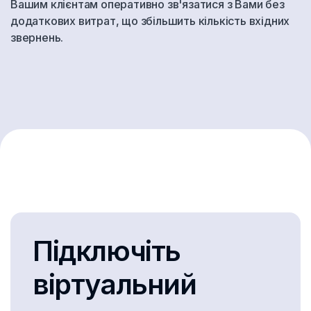
Вашим клієнтам оперативно зв'язатися з Вами без
Грузия
додаткових витрат, що збільшить кількість вхідних
Дания
звернень.
Доминика
Доминиканская Республика
Египет
Зимбабве
Израиль
Индия
Индонезия
Підключіть
Иордания
віртуальний
Ирландия