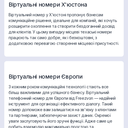
Віртуальні номери Х'юстона
Віртуальний номер у Х’юстоні пропонує бізнесам
комунікаційне рішення, ідеальне для компаній, які хочуть
розширити охоплення та створити бездоганний досвід
для клієнтів. У цьому випадку місцеві техаські номери
працюють так само добре, як і безкоштовні, з
додатковою перевагою створення місцевої присутності.
Віртуальні номери Європи
З кожним роком комунікаційні технології стають все
більш важливими для успішного бізнесу. Віртуальний
телефонний номер для Європи від Freezvon — надійний
інструмент для організації ефективного діалогу. Такий
номер допоможе вам залишатися на зв'язку з клієнтами
та партнерами, забезпечуючи захист даних. Окремої
уваги заслуговують його зручні функції. Адже саме це
робить взаємодію максимально простою та