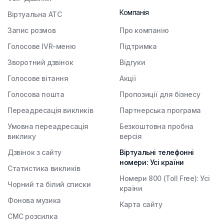
Компанія
Віртуальна АТС
Запис розмов
Про компанію
Голосове IVR-меню
Підтримка
Зворотний дзвінок
Відгуки
Голосове вітання
Акції
Голосова пошта
Пропозиції для бізнесу
Переадресація викликів
Партнерська програма
Умовна переадресація
Безкоштовна пробна
виклику
версія
Дзвінок з сайту
Віртуальні телефонні
номери: Усі країни
Статистика викликів
Номери 800 (Toll Free): Усі
Чорний та білий списки
країни
Фонова музика
Карта сайту
СМС розсилка