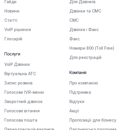
Гайди
Для Дзвінків
Новини
Дзвінки та СМС
Статті
СМС
VoIP рішення
Дзвінки і Факс
Глосарій
Факс
Номери 800 (Toll Free)
Послуги
Для реєстрацій
VoIP Дзвінки
Компанія
Віртуальна АТС
Запис розмов
Про компанію
Голосове IVR-меню
Підтримка
Зворотний дзвінок
Відгуки
Голосове вітання
Акції
Голосова пошта
Пропозиції для бізнесу
Переадресація викликів
Партнерська програма