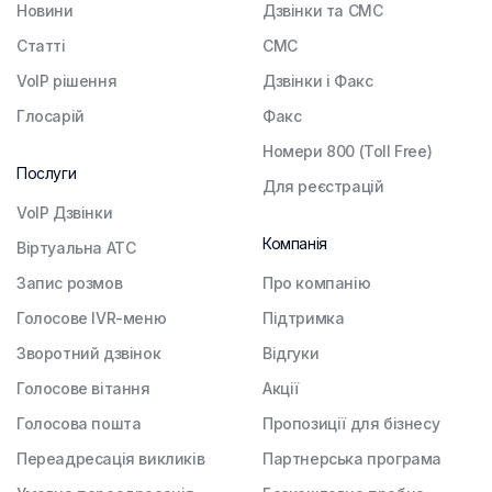
Новини
Дзвінки та СМС
Статті
СМС
VoIP рішення
Дзвінки і Факс
Глосарій
Факс
Номери 800 (Toll Free)
Послуги
Для реєстрацій
VoIP Дзвінки
Компанія
Віртуальна АТС
Запис розмов
Про компанію
Голосове IVR-меню
Підтримка
Зворотний дзвінок
Відгуки
Голосове вітання
Акції
Голосова пошта
Пропозиції для бізнесу
Переадресація викликів
Партнерська програма