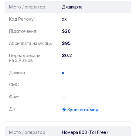
Місто / оператор
Джакарта
Код Регіону
xx
Підключення
$20
Абонплата на місяць
$95
Переадресація
$0.2
на SIP за хв.
Дзвінки
СМС
Факс
Дії
Купити номер
Місто / оператор
Номера 800 (Toll Free)