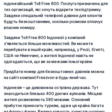
індонезійський Toll Free 800. Послуга призначена для
тих організацій, які хочуть відкрити техпідтримку.
Завдяки спеціальній телефонії дзвінки для клієнтів
будуть безкоштовними, оскільки розмови оплачує
власник номеру.
Завдяки Toll Free 800 Індонезії у компаній
з'являється більше можливостей. Ви можете
перебувати в іншій країні, наприклад, у Росії, Єгипті,
США чи Німеччині, а жителі Індонезії навіть не
здогадаються, що ви за межами їхньої країни.
Придбати номер для безкоштовних дзвінків можна
на сайті компанії Freezvon в будь-який час.
Індонезія – це дивовижна острівна держава. Тут
знаходиться близько 400 діючих вулканів. Місцеві
жителі розмовляють 580 мовами. Основний
прибуток приносить туризм, адже ця країна багата
на флору і фауну. Велика кількість туристів щорічно