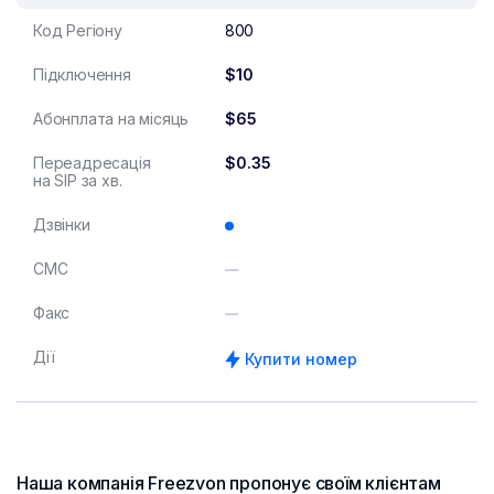
Код Регіону
800
Підключення
$10
Абонплата на місяць
$65
Переадресація
$0.35
на SIP за хв.
Дзвінки
СМС
Факс
Дії
Купити номер
Наша компанія Freezvon пропонує своїм клієнтам