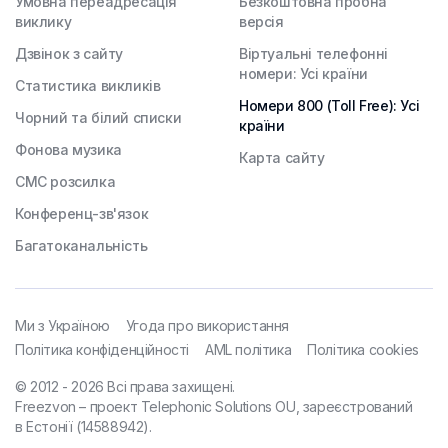
Умовна переадресація
Безкоштовна пробна
виклику
версія
Дзвінок з сайту
Віртуальні телефонні
номери: Усі країни
Статистика викликів
Номери 800 (Toll Free): Усі
Чорний та білий списки
країни
Фонова музика
Карта сайту
СМС розсилка
Конференц-зв'язок
Багатоканальність
Ми з Україною
Угода про використання
Політика конфіденційності
AML політика
Політика cookies
© 2012 - 2026 Всі права захищені.
Freezvon – проект Telephonic Solutions OU, зареєстрований
в Естонії (14588942).