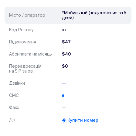
*Мобильный (подключение за 5
Місто / оператор
дней)
Код Регіону
xx
Підключення
$47
Абонплата на місяць
$40
Переадресація
$0
на SIP за хв.
Дзвінки
СМС
Факс
Дії
Купити номер