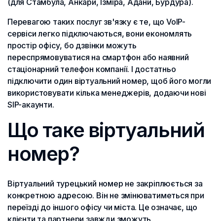
(для Стамбула, Анкари, Ізміра, Адани, Бурдура).
Перевагою таких послуг зв'язку є те, що VoIP-
сервіси легко підключаються, вони економлять
простір офісу, бо дзвінки можуть
переспрямовуватися на смартфон або наявний
стаціонарний телефон компанії. І достатньо
підключити один віртуальний номер, щоб його могли
використовувати кілька менеджерів, додаючи нові
SIP-акаунти.
Що таке віртуальний
номер?
Віртуальний турецький номер не закріплюється за
конкретною адресою. Він не змінюватиметься при
переїзді до іншого офісу чи міста. Це означає, що
клієнти та партнери завжди зможуть