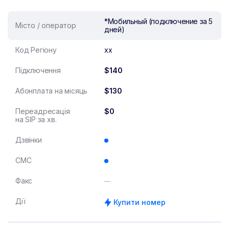
*Мобильный (подключение за 5
Місто / оператор
дней)
Код Регіону
xx
Підключення
$140
Абонплата на місяць
$130
Переадресація
$0
на SIP за хв.
Дзвінки
СМС
Факс
Дії
Купити номер