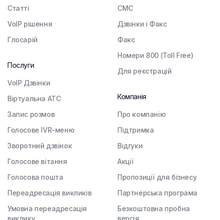
Статті
СМС
VoIP рішення
Дзвінки і Факс
Глосарій
Факс
Номери 800 (Toll Free)
Послуги
Для реєстрацій
VoIP Дзвінки
Компанія
Віртуальна АТС
Запис розмов
Про компанію
Голосове IVR-меню
Підтримка
Зворотний дзвінок
Відгуки
Голосове вітання
Акції
Голосова пошта
Пропозиції для бізнесу
Переадресація викликів
Партнерська програма
Умовна переадресація
Безкоштовна пробна
виклику
версія