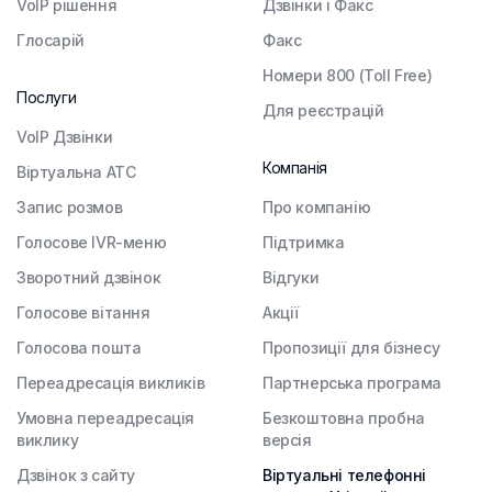
VoIP рішення
Дзвінки і Факс
Глосарій
Факс
Номери 800 (Toll Free)
Послуги
Для реєстрацій
VoIP Дзвінки
Компанія
Віртуальна АТС
Запис розмов
Про компанію
Голосове IVR-меню
Підтримка
Зворотний дзвінок
Відгуки
Голосове вітання
Акції
Голосова пошта
Пропозиції для бізнесу
Переадресація викликів
Партнерська програма
Умовна переадресація
Безкоштовна пробна
виклику
версія
Дзвінок з сайту
Віртуальні телефонні