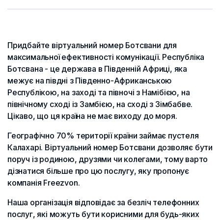
Придбайте віртуальний номер Ботсвани для
максимальної ефективності комунікації. Республіка
Ботсвана - це держава в Південній Африці, яка
межує на півдні з Південно-Африканською
Республікою, на заході та півночі з Намібією, на
північному сході із Замбією, на сході з Зімбабве.
Цікаво, що ця країна не має виходу до моря.
Географічно 70% території країни займає пустеля
Калахарі. Віртуальний номер Ботсвани дозволяє бути
поруч із родиною, друзями чи колегами, тому варто
дізнатися більше про цю послугу, яку пропонує
компанія Freezvon.
Наша організація відповідає за безліч телефонних
послуг, які можуть бути корисними для будь-яких