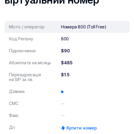
Місто / оператор
Номера 800 (Toll Free)
Код Регіону
800
Підключення
$90
Абонплата на місяць
$485
Переадресація
$1.5
на SIP за хв.
Дзвінки
СМС
Факс
Дії
Купити номер