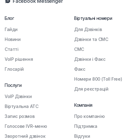
Facebook Messenger
Блог
Віртуальні номери
Гайди
Для Дзвінків
Новини
Дзвінки та СМС
Статті
СМС
VoIP рішення
Дзвінки і Факс
Глосарій
Факс
Номери 800 (Toll Free)
Послуги
Для реєстрацій
VoIP Дзвінки
Компанія
Віртуальна АТС
Запис розмов
Про компанію
Голосове IVR-меню
Підтримка
Зворотний дзвінок
Відгуки