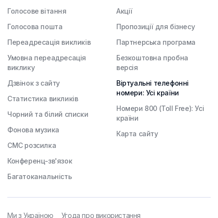
Голосове вітання
Акції
Голосова пошта
Пропозиції для бізнесу
Переадресація викликів
Партнерська програма
Умовна переадресація
Безкоштовна пробна
виклику
версія
Дзвінок з сайту
Віртуальні телефонні
номери: Усі країни
Статистика викликів
Номери 800 (Toll Free): Усі
Чорний та білий списки
країни
Фонова музика
Карта сайту
СМС розсилка
Конференц-зв'язок
Багатоканальність
Ми з Україною
Угода про використання