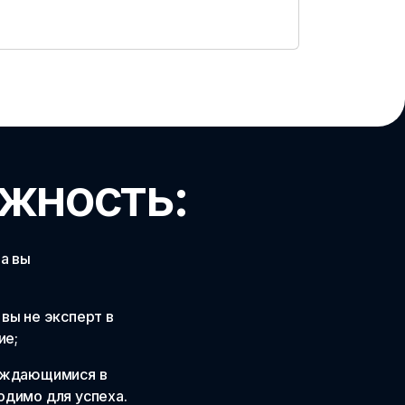
ожность:
а вы
вы не эксперт в
ие;
нуждающимися в
одимо для успеха.