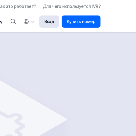
ак это работает?
Для чего используется IVR?
Вход
Купить номер
у