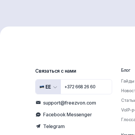
Блог
Связаться с нами
Гайды
EE
+372 668 26 60
Новос
Стать
support@freezvon.com
VoIP-
Facebook Messenger
Глосс
Telegram