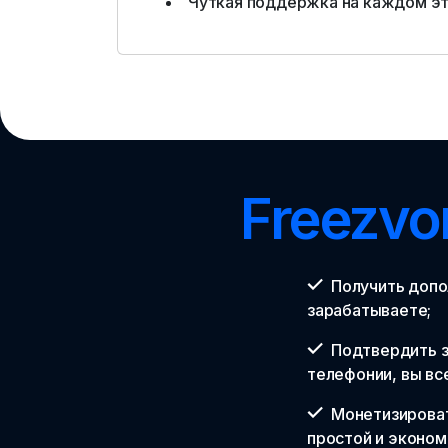
Чуткая поддержка на каждом эт
Freezvo
Получить допо
зарабатываете;
Подтвердить з
телефонии, вы вс
Монетизироват
простой и эконом