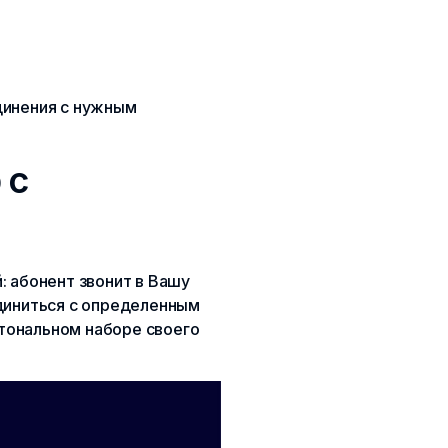
динения с нужным
 с
: абонент звонит в Вашу
единиться с определенным
тональном наборе своего