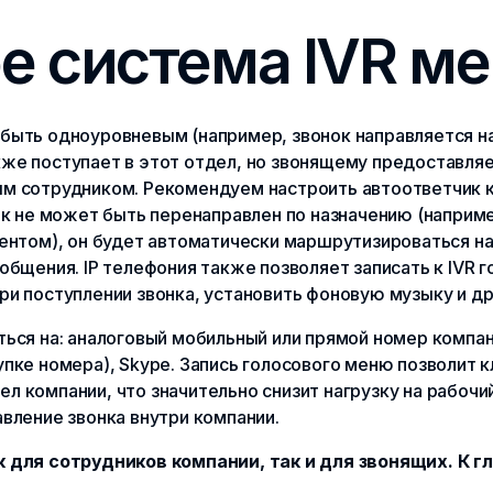
ое система IVR м
быть одноуровневым (например, звонок направляется на
же поступает в этот отдел, но звонящему предоставля
м сотрудником. Рекомендуем настроить автоответчик к
нок не может быть перенаправлен по назначению (напри
иентом), он будет автоматически маршрутизироваться на
общения. IP телефония также позволяет записать к IVR 
и поступлении звонка, установить фоновую музыку и дру
ься на: аналоговый мобильный или прямой номер компани
упке номера), Skype. Запись голосового меню позволит 
 компании, что значительно снизит нагрузку на рабочий
вление звонка внутри компании.
к для сотрудников компании, так и для звонящих. К