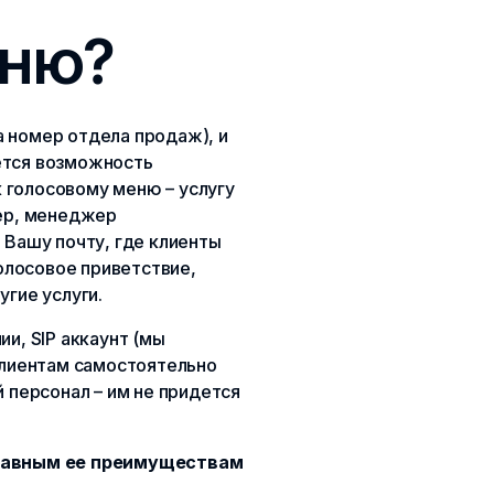
еню?
 номер отдела продаж), и
ется возможность
 голосовому меню – услугу
мер, менеджер
 Вашу почту, где клиенты
голосовое приветствие,
гие услуги.
и, SIP аккаунт (мы
клиентам самостоятельно
 персонал – им не придется
 главным ее преимуществам