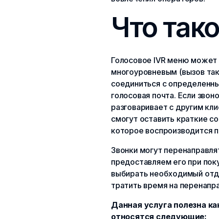
Что так
Голосовое IVR меню может 
многоуровневым (вызов так
соединиться с определенны
голосовая почта. Если зво
разговаривает с другим кл
смогут оставить краткие со
которое воспроизводится пр
Звонки могут перенаправлят
предоставляем его при пок
выбирать необходимый отдел
тратить время на перенапра
Данная услуга полезна ка
относятся следующие: