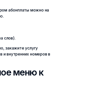
ером абонплаты можно на
ю.
а слов).
о, закажите услугу
ов и внутренних номеров в
ное меню к