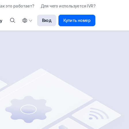
ак это работает?
Для чего используется IVR?
Вход
Купить номер
у