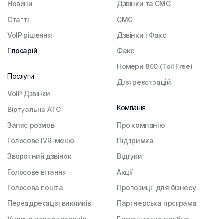
Новини
Дзвінки та СМС
Статті
СМС
VoIP рішення
Дзвінки і Факс
Глосарій
Факс
Номери 800 (Toll Free)
Послуги
Для реєстрацій
VoIP Дзвінки
Компанія
Віртуальна АТС
Запис розмов
Про компанію
Голосове IVR-меню
Підтримка
Зворотний дзвінок
Відгуки
Голосове вітання
Акції
Голосова пошта
Пропозиції для бізнесу
Переадресація викликів
Партнерська програма
Умовна переадресація
Безкоштовна пробна