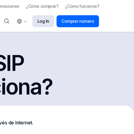
omociones
¿Cómo comprar?
¿Cómo funciona?
Log In
Comprar número
SIP
ciona?
vés de Internet.