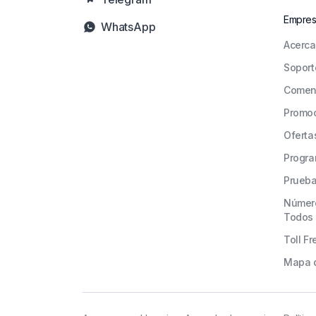
Empre
WhatsApp
Acerca
Soport
Comen
Promo
Oferta
Progra
Prueba
Número
Todos 
Toll F
Mapa d