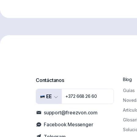
Blog
Contáctanos
Guías
EE
+372 668 26 60
Noved
Artícul
support@freezvon.com
Glosar
Facebook Messenger
Soluci
Telegram