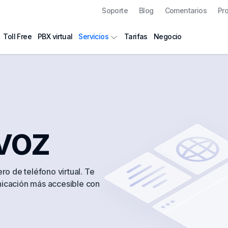
Soporte
Blog
Comentarios
Pr
Toll Free
PBX virtual
Tarifas
Negocio
Servicios
voz
o de teléfono virtual. Te
unicación más accesible con