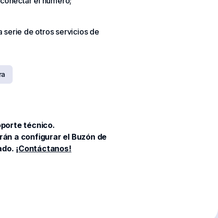
 conectar el número;
a serie de otros servicios de
ra
porte técnico.
án a configurar el Buzón de
cado.
¡Contáctanos!