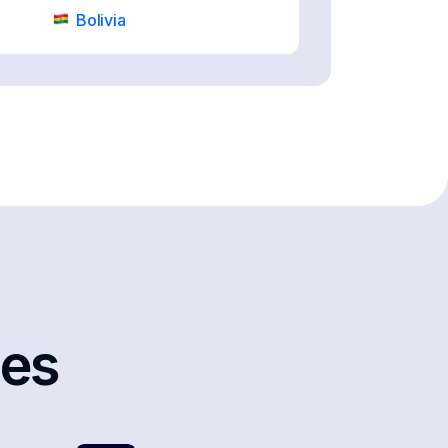
Bolivia
Brunei
Canada
Christmas Island
Croatia
Czech Republic
Ecuador
Finland
Ghana
les
Guatemala
Hungary