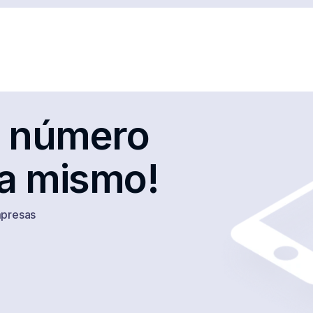
Puerto Rico
Romania
Saudi-Arabia
Serbia
Slovak Republic
Slovenia
Spain
Sri Lanka
Switzerland
Taiwan
u número
Thailand
Trinidad and Tobago
ra mismo!
Turkmenistan
UAE
United Kingdom
USA
mpresas
Vietnam
Virgin Islands, British