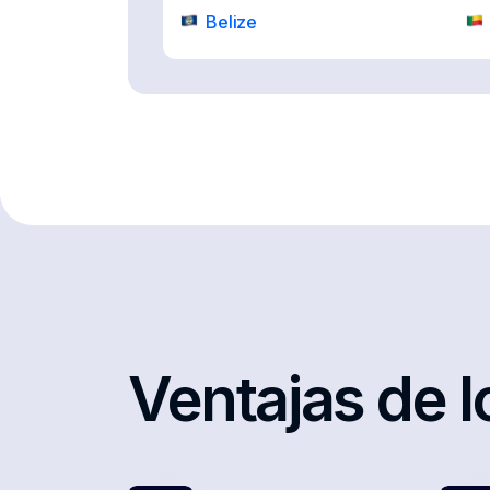
Belize
Bosnia and Herzegovina
Bulgaria
Cayman Islands
Colombia
Cuba
Denmark
Egypt
France
Ventajas de l
Gibraltar
Guinea