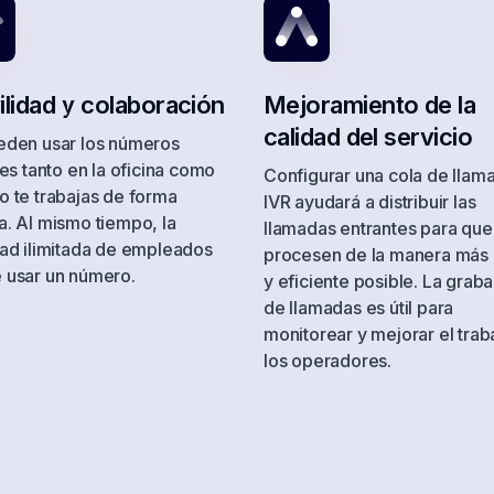
India
Indonesia
Italy
Ivory Coast
lidad y colaboración
Mejoramiento de la
Jordan
Kazakhstan
calidad del servicio
eden usar los números
Kyrgyzstan
Latvia
les tanto en la oficina como
Configurar una cola de llam
Lithuania
Luxembourg
 te trabajas de forma
IVR ayudará a distribuir las
. Al mismo tiempo, la
llamadas entrantes para que
Malaysia
Mali
dad ilimitada de empleados
procesen de la manera más 
 usar un número.
Mexico
Moldova
y eficiente posible. La grab
de llamadas es útil para
Myanmar
Namibia
monitorear y mejorar el trab
los operadores.
New Zealand
Nicaragua
Oman
Pakistan
Peru
Philippines