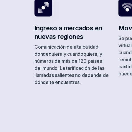
Iceland
Israel
Ingreso a mercados en
Movi
Japan
nuevas regiones
Se pu
Kuwait
virtua
Comunicación de alta calidad
Liechtenstein
cuando
dondequiera y cuandoquiera, y
remota
números de más de 120 países
Macedonia
canti
del mundo. La tarificación de las
puede
Mauritius
llamadas salientes no depende de
dónde te encuentres.
Morocco
Netherlands
Norway
Panama