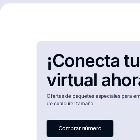
Portugal
Saint Kitts and Nevis
Singapore
South Korea
Sweden
¡Conecta t
Tanzania
virtual aho
Turkey
Ukraine
Ofertas de paquetes especiales para e
Venezuela
de cualquier tamaño.
Comprar número