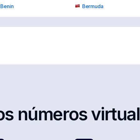
Benin
Bermuda
Botswana
Brazil
Burkina Faso
Cambodia
Chile
China
Congo
Costa Rica
Curacao
Cyprus
Dominica
Dominican Republic
El Salvador
Estonia
Georgia
Germany
os números virtua
Greece
Grenada
Honduras
Hong Kong