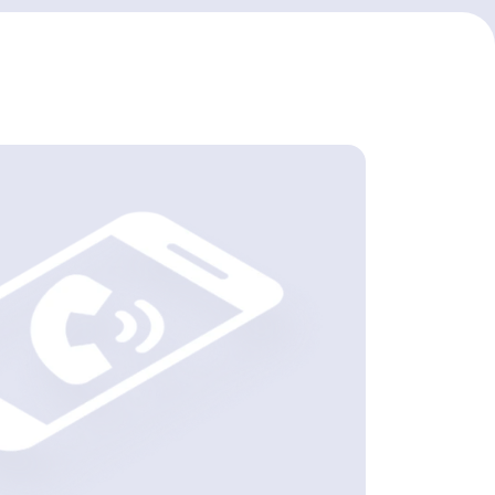
Rwanda
Seychelles
South Africa
Sudan
Tajikistan
Tunisia
Uganda
Uzbekistan
Zimbabwe