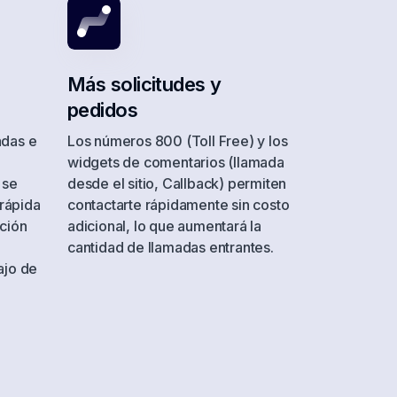
Ireland
Jamaica
Más solicitudes y
Kenya
pedidos
Liberia
adas e
Los números 800 (Toll Free) y los
Macau
widgets de comentarios (llamada
 se
desde el sitio, Callback) permiten
Malta
rápida
contactarte rápidamente sin costo
Montserrat
ación
adicional, lo que aumentará la
cantidad de llamadas entrantes.
Nepal
ajo de
Nigeria
Palestine
Poland