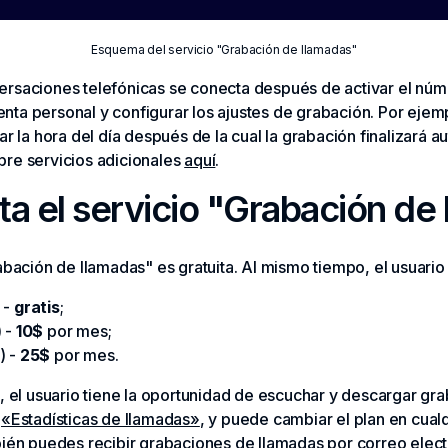
Esquema del servicio "Grabación de llamadas"
ersaciones telefónicas se conecta después de activar el núm
cuenta personal y configurar los ajustes de grabación. Por eje
ar la hora del día después de la cual la grabación finalizará
bre servicios adicionales
aquí
.
a el servicio "Grabación de
abación de llamadas" es gratuita. Al mismo tiempo, el usuario
 -
gratis
;
) -
10$
por mes;
) -
25$
por mes.
o, el usuario tiene la oportunidad de escuchar y descargar g
n
«Estadísticas de llamadas»
, y puede cambiar el plan en cua
bién puedes recibir grabaciones de llamadas por correo elect