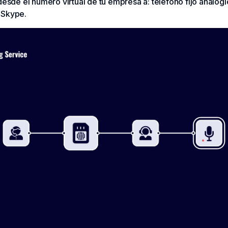
desde el número virtual de tu empresa a: teléfono fijo analógi
 Skype.