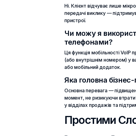
Ні. Клієнт відчуває лише мікро
передачі виклику — підтримув
пристрої.
Чи можу я викорис
телефонами?
Ця функція мобільності VoIP
(або внутрішнім номером) у в
або мобільний додаток.
Яка головна бізнес
Основна перевага — підвищени
момент, не ризикуючи втрати
у відділах продажів та підтрим
Простими Сл