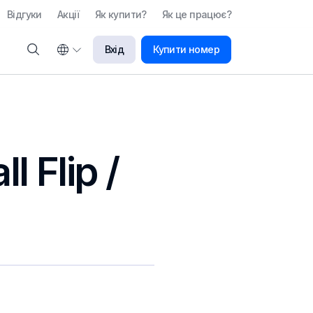
Відгуки
Акції
Як купити?
Як це працює?
Вхід
Купити номер
 Flip /