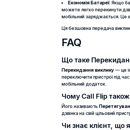
Економія Батареї:
Якщо ба
можете легко перекинути дзв
мобільний заряджається. Це 
Ця безшовна передача виклику
FAQ
Що таке Перекиданн
Перекидання виклику
— це і
переключити пристрої під час
мобільний додаток.
Чому Call Flip тако
Його називають
Перетягуван
дзвінка на свій цільовий прис
Чи знає клієнт, що я