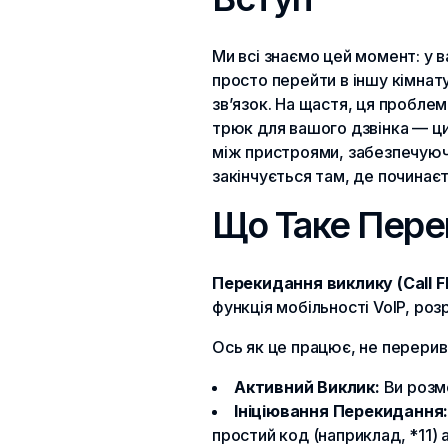
Ми всі знаємо цей момент: у 
просто перейти в іншу кімнат
зв’язок. На щастя, ця пробле
трюк для вашого дзвінка — ц
між пристроями, забезпечуючи
закінчується там, де починає
Що Таке Пере
Перекидання виклику (Call Fl
функція мобільності VoIP, роз
Ось як це працює, не перери
Активний Виклик:
Ви розм
Ініціювання Перекидання
простий код (наприклад, *11) 