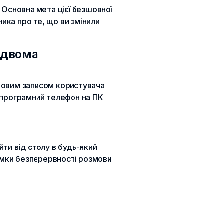
. Основна мета цієї безшовної
ика про те, що ви змінили
 двома
іковим записом користувача
, програмний телефон на ПК
ти від столу в будь-який
имки безперервності розмови