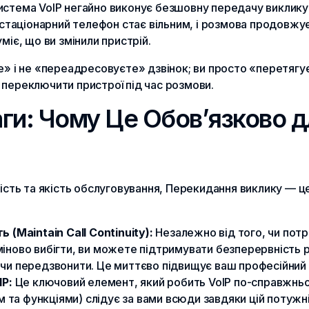
стема VoIP негайно виконує безшовну передачу виклику 
таціонарний телефон стає вільним, і розмова продовжу
міє, що ви змінили пристрій.
е» і не «переадресовуєте» дзвінок; ви просто «перетягує
переключити пристрої під час розмови.
ги: Чому Це Обов’язково 
ість та якість обслуговування, Перекидання виклику — це
(Maintain Call Continuity):
Незалежно від того, чи потрі
іново вибігти, ви можете підтримувати безперервність 
чи передзвонити. Це миттєво підвищує ваш професійний 
P:
Це ключовий елемент, який робить VoIP по-справжнь
ом та функціями) слідує за вами всюди завдяки цій потужні