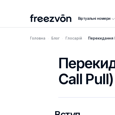
Віртуальні номери
Головна
Блог
Глосарій
Перекидання Ви
Перекида
Call Pull)
Вступ