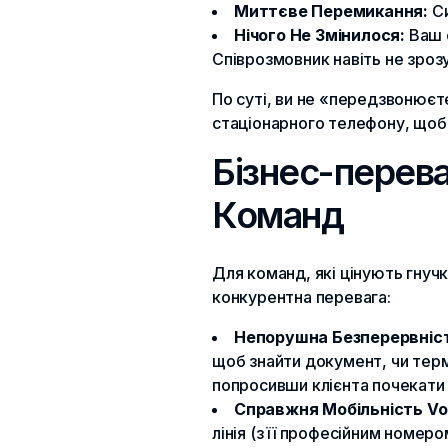
Миттєве Перемикання:
Си
Нічого Не Змінилося:
Ваш с
Співрозмовник навіть не зрозу
По суті, ви не «передзвонюєт
стаціонарного телефону, щоб 
Бізнес-перева
Команд
Для команд, які цінують гнучк
конкурентна перевага:
Непорушна Безперервність 
щоб знайти документ, чи терм
попросивши клієнта почекати 
Справжня Мобільність VoI
лінія (з її професійним номер