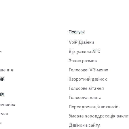
Послуги
VoIP Дзвінки
и
Віртуальна АТС
Запис розмов
ішення
Голосове IVR-меню
рій
Зворотний дзвінок
Голосове вітання
ія
Голосова пошта
омпанію
Переадресація викликів
имка
Умовна переадресація викли
и
Дзвінок з сайту