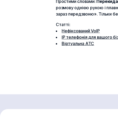
Простими словами:
Перекидан
розмову однією рукою і плавн
зараз передзвоню». Тільки бе
Статті:
Нефіксований VoIP
IP телефонія для вашого бі
Віртуальна АТС