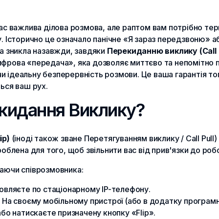
вас важлива ділова розмова, але раптом вам потрібно тер
у. Історично це означало панічне «Я зараз передзвоню» а
ма зникла назавжди, завдяки
Перекиданню виклику (Call F
ифрова «передача», яка дозволяє миттєво та непомітно 
 ідеальну безперервність розмови. Це ваша гарантія то
ться ваш рух.
кидання Виклику?
ip)
(іноді також зване Перетягуванням виклику / Call Pull
роблена для того, щоб звільнити вас від прив'язки до роб
ваючи співрозмовника:
овляєте по стаціонарному IP-телефону.
:
На своєму мобільному пристрої (або в додатку програм
або натискаєте призначену кнопку «Flip».