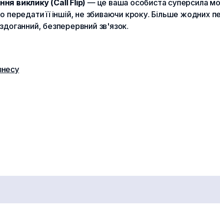
ня виклику (Call Flip)
— це ваша особиста суперсила моб
о передати її іншій, не збиваючи кроку. Більше жодних п
здоганний, безперервний зв'язок.
знесу