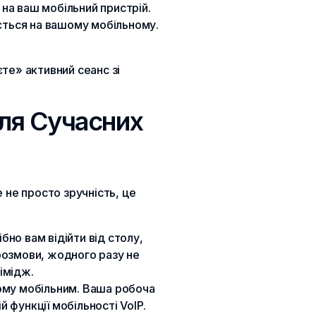
на ваш мобільний пристрій.
ється на вашому мобільному.
те» активний сеанс зі
для Сучасних
 не просто зручність, це
бно вам відійти від столу,
розмови, жодного разу не
імідж.
ому мобільним. Ваша робоча
й функції мобільності VoIP.