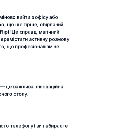
міново вийти з офісу або
бо, що ще гірше, обірваний
lip)
! Це справді магічний
перемістити активну розмову
го, що професіоналізм не
) — це важлива, інноваційна
очого столу.
ного телефону) ви набираєте