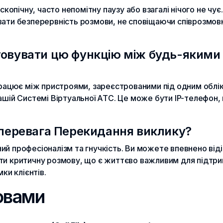
скопічну, часто непомітну паузу або взагалі нічого не чує
ати безперервність розмови, не сповіщаючи співрозмовн
товувати цю функцію між будь-якими
 працює між пристроями, зареєстрованими під одним обл
ашій Системі Віртуальної АТС. Це може бути IP-телефон
-перевага Перекидання виклику?
й професіоналізм та гнучкість. Ви можете впевнено відій
ти критичну розмову, що є життєво важливим для підтр
ки клієнтів.
овами