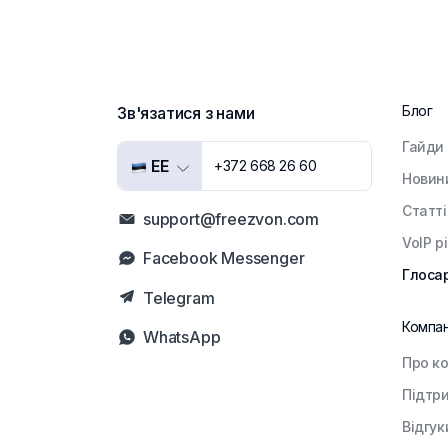
Блог
Зв'язатися з нами
Гайди
EE
+372 668 26 60
Новин
Статті
support@freezvon.com
VoIP р
Facebook Messenger
Глоса
Telegram
Компан
WhatsApp
Про к
Підтр
Відгук