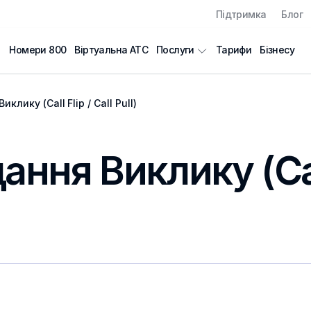
Підтримка
Блог
Номери 800
Віртуальна АТС
Тарифи
Бізнесу
Послуги
клику (Call Flip / Call Pull)
ння Виклику (Call