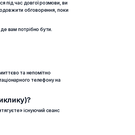
 під час довгої розмови, ви
родовжити обговорення, поки
 де вам потрібно бути.
 миттєво та непомітно
стаціонарного телефону на
виклику)?
итягуєте» існуючий сеанс