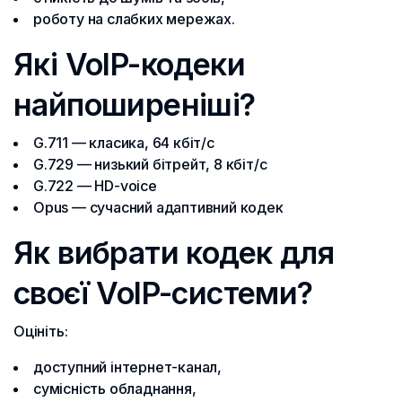
роботу на слабких мережах.
Які VoIP-кодеки
найпоширеніші?
G.711 — класика, 64 кбіт/с
G.729 — низький бітрейт, 8 кбіт/с
G.722 — HD-voice
Opus — сучасний адаптивний кодек
Як вибрати кодек для
своєї VoIP-системи?
Оцініть:
доступний інтернет-канал,
сумісність обладнання,