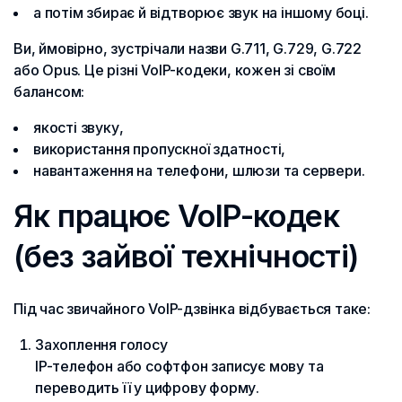
а потім збирає й відтворює звук на іншому боці.
Ви, ймовірно, зустрічали назви G.711, G.729, G.722
або Opus. Це різні VoIP-кодеки, кожен зі своїм
балансом:
якості звуку,
використання пропускної здатності,
навантаження на телефони, шлюзи та сервери.
Як працює VoIP-кодек
(без зайвої технічності)
Під час звичайного VoIP-дзвінка відбувається таке:
Захоплення голосу
IP-телефон або софтфон записує мову та
переводить її у цифрову форму.