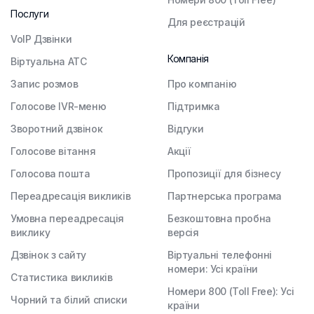
Послуги
Для реєстрацій
VoIP Дзвінки
Компанія
Віртуальна АТС
Запис розмов
Про компанію
Голосове IVR-меню
Підтримка
Зворотний дзвінок
Відгуки
Голосове вітання
Акції
Голосова пошта
Пропозиції для бізнесу
Переадресація викликів
Партнерська програма
Умовна переадресація
Безкоштовна пробна
виклику
версія
Дзвінок з сайту
Віртуальні телефонні
номери: Усі країни
Статистика викликів
Номери 800 (Toll Free): Усі
Чорний та білий списки
країни