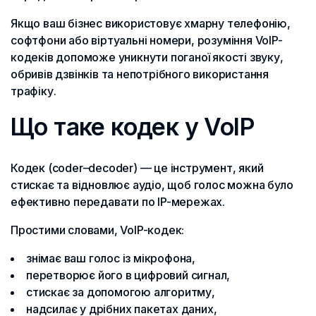
Якщо ваш бізнес використовує хмарну телефонію,
софтфони або віртуальні номери, розуміння VoIP-
кодеків допоможе уникнути поганої якості звуку,
обривів дзвінків та непотрібного використання
трафіку.
Що таке кодек у VoIP
Кодек (coder–decoder) — це інструмент, який
стискає та відновлює аудіо, щоб голос можна було
ефективно передавати по IP-мережах.
Простими словами, VoIP-кодек:
знімає ваш голос із мікрофона,
перетворює його в цифровий сигнал,
стискає за допомогою алгоритму,
надсилає у дрібних пакетах даних,