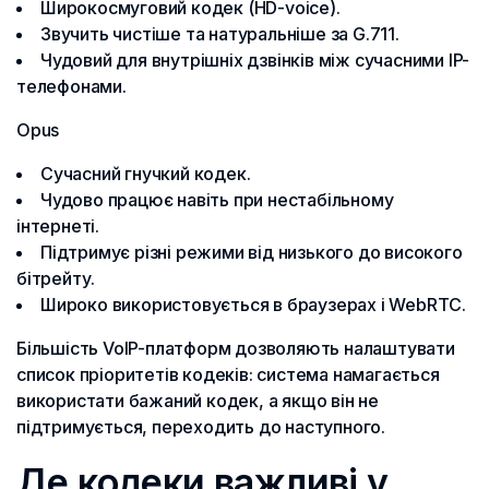
Широкосмуговий кодек (HD-voice).
Звучить чистіше та натуральніше за G.711.
Чудовий для внутрішніх дзвінків між сучасними IP-
телефонами.
Opus
Сучасний гнучкий кодек.
Чудово працює навіть при нестабільному
інтернеті.
Підтримує різні режими від низького до високого
бітрейту.
Широко використовується в браузерах і WebRTC.
Більшість VoIP-платформ дозволяють налаштувати
список пріоритетів кодеків: система намагається
використати бажаний кодек, а якщо він не
підтримується, переходить до наступного.
Де кодеки важливі у