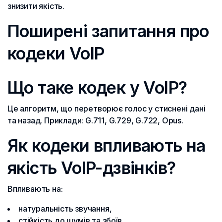
знизити якість.
Поширені запитання про
кодеки VoIP
Що таке кодек у VoIP?
Це алгоритм, що перетворює голос у стиснені дані
та назад. Приклади: G.711, G.729, G.722, Opus.
Як кодеки впливають на
якість VoIP-дзвінків?
Впливають на:
натуральність звучання,
стійкість до шумів та збоїв,