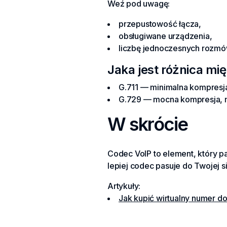
Weź pod uwagę:
przepustowość łącza,
obsługiwane urządzenia,
liczbę jednoczesnych rozmó
Jaka jest różnica mi
G.711 — minimalna kompresja
G.729 — mocna kompresja, m
W skrócie
Codec VoIP to element, który pa
lepiej codec pasuje do Twojej s
Artykuły:
Jak kupić wirtualny numer dow