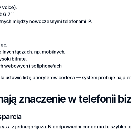
voice).
ż G.711.
nych między nowoczesnymi telefonami IP.
ec.
bilnych łączach, np. mobilnych.
soki bitrate.
ch webowych i softphone’ach.
a ustawić listę priorytetów codeca — system próbuje najpie
ają znaczenie w telefonii b
sparcia
zysta z jednego łącza. Nieodpowiedni codec może szybko je 