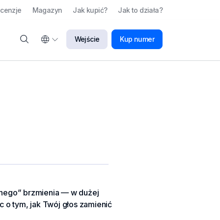
cenzje
Magazyn
Jak kupić?
Jak to działa?
Wejście
Kup numer
znego” brzmienia — w dużej
ąc o tym, jak Twój głos zamienić