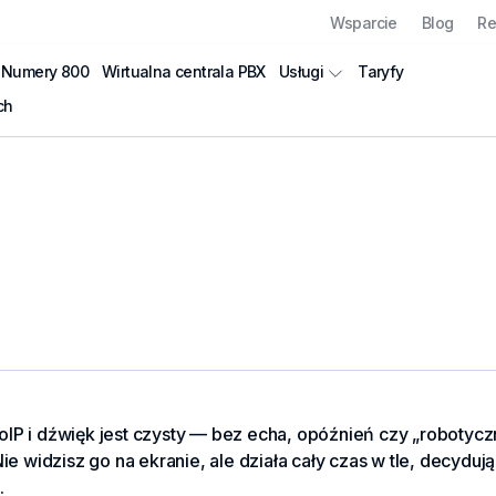
Wsparcie
Blog
Re
Numery 800
Wirtualna centrala PBX
Taryfy
Usługi
ch
IP i dźwięk jest czysty — bez echa, opóźnień czy „robotyc
ie widzisz go na ekranie, ale działa cały czas w tle, decyduj
.