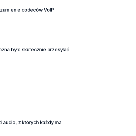
zrozumienie codeców VoIP
.
żna było skutecznie przesyłać
i audio, z których każdy ma