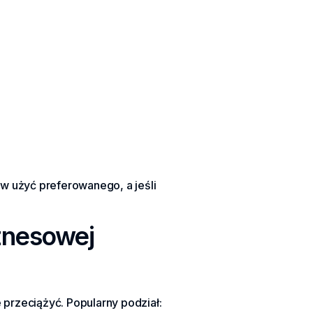
rw użyć preferowanego, a jeśli
iznesowej
przeciążyć. Popularny podział: