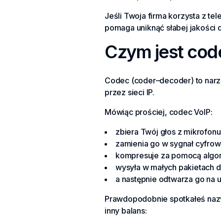
Jeśli Twoja firma korzysta z t
pomaga uniknąć słabej jakości 
Czym jest cod
Codec (coder–decoder) to narzę
przez sieci IP.
Mówiąc prościej, codec VoIP:
zbiera Twój głos z mikrofonu
zamienia go w sygnał cyfrow
kompresuje za pomocą algo
wysyła w małych pakietach 
a następnie odtwarza go na 
Prawdopodobnie spotkałeś nazwy
inny balans: