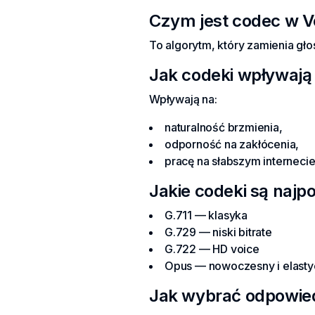
Czym jest codec w V
To algorytm, który zamienia gł
Jak codeki wpływają
Wpływają na:
naturalność brzmienia,
odporność na zakłócenia,
pracę na słabszym internecie
Jakie codeki są najp
G.711 — klasyka
G.729 — niski bitrate
G.722 — HD voice
Opus — nowoczesny i elast
Jak wybrać odpowie