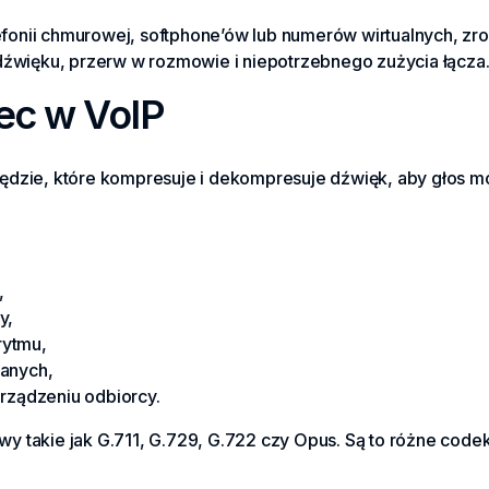
elefonii chmurowej, softphone’ów lub numerów wirtualnych, 
dźwięku, przerw w rozmowie i niepotrzebnego zużycia łącza
ec w VoIP
dzie, które kompresuje i dekompresuje dźwięk, aby głos mo
,
y,
rytmu,
danych,
urządzeniu odbiorcy.
 takie jak G.711, G.729, G.722 czy Opus. Są to różne codek