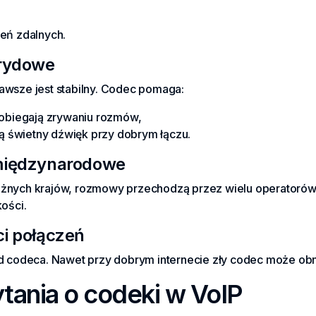
eń zdalnych.
brydowe
zawsze jest stabilny. Codec pomaga:
pobiegają zrywaniu rozmów,
świetny dźwięk przy dobrym łączu.
 międzynarodowe
różnych krajów, rozmowy przechodzą przez wielu operator
kości.
ci połączeń
codeca. Nawet przy dobrym internecie zły codec może obni
tania o codeki w VoIP