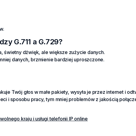
w.
ędzy G.711 a G.729?
, świetny dźwięk, ale większe zużycie danych.
niej danych, brzmienie bardziej uproszczone.
kuje Twój głos w małe pakiety, wysyła je przez internet i od
ieci i sposobu pracy, tym mniej problemów z jakością połącz
olnego kraju i usługi telefonii IP online