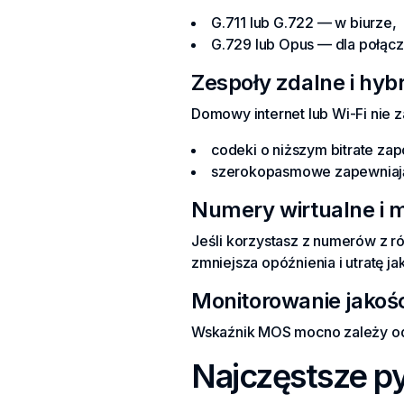
G.711 lub G.722 — w biurze,
G.729 lub Opus — dla połącz
Zespoły zdalne i hy
Domowy internet lub Wi-Fi nie 
codeki o niższym bitrate za
szerokopasmowe zapewniają 
Numery wirtualne i
Jeśli korzystasz z numerów z 
zmniejsza opóźnienia i utratę ja
Monitorowanie jakoś
Wskaźnik MOS mocno zależy od 
Najczęstsze py