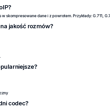
oIP?
os w skompresowane dane i z powrotem. Przykłady: G.711, G.
 na jakość rozmów?
.
opularniejsze?
yczny
dni codec?