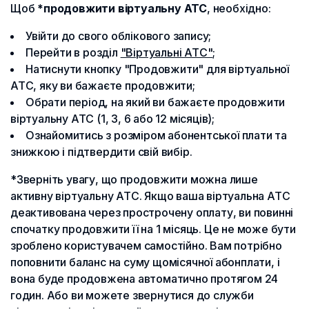
Щоб
*продовжити віртуальну АТС
, необхідно:
Увійти до свого облікового запису;
Перейти в розділ
"Віртуальні АТС"
;
Натиснути кнопку "Продовжити" для віртуальної
АТС, яку ви бажаєте продовжити;
Обрати період, на який ви бажаєте продовжити
віртуальну АТС (1, 3, 6 або 12 місяців);
Ознайомитись з розміром абонентської плати та
знижкою і підтвердити свій вибір.
*Зверніть увагу, що продовжити можна лише
активну віртуальну АТС. Якщо ваша віртуальна АТС
деактивована через прострочену оплату, ви повинні
спочатку продовжити її на 1 місяць. Це не може бути
зроблено користувачем самостійно. Вам потрібно
поповнити баланс на суму щомісячної абонплати, і
вона буде продовжена автоматично протягом 24
годин. Або ви можете звернутися до служби