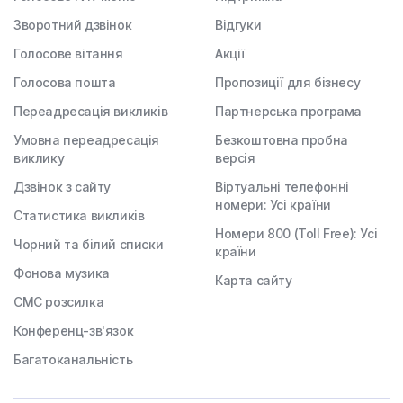
Зворотний дзвінок
Відгуки
Голосове вітання
Акції
Голосова пошта
Пропозиції для бізнесу
Переадресація викликів
Партнерська програма
Умовна переадресація
Безкоштовна пробна
виклику
версія
Дзвінок з сайту
Віртуальні телефонні
номери: Усі країни
Статистика викликів
Номери 800 (Toll Free): Усі
Чорний та білий списки
країни
Фонова музика
Карта сайту
СМС розсилка
Конференц-зв'язок
Багатоканальність