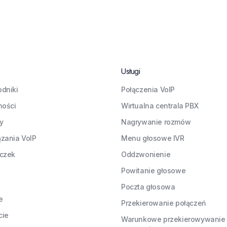
Usługi
dniki
Połączenia VoIP
ności
Wirtualna centrala PBX
ły
Nagrywanie rozmów
zania VoIP
Menu głosowe IVR
czek
Oddzwonienie
Powitanie głosowe
Poczta głosowa
e
Przekierowanie połączeń
cie
Warunkowe przekierowywanie