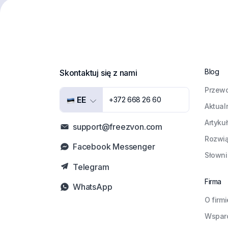
Blog
Skontaktuj się z nami
Przewo
EE
+372 668 26 60
Aktual
Artyku
support@freezvon.com
Rozwią
Facebook Messenger
Słowni
Telegram
Firma
WhatsApp
O firmi
Wspar