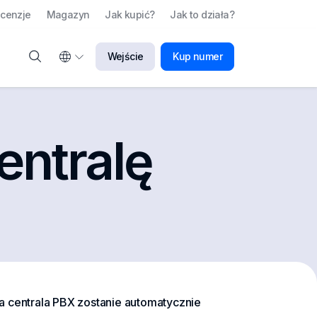
cenzje
Magazyn
Jak kupić?
Jak to działa?
Wejście
Kup numer
entralę
na centrala PBX zostanie automatycznie