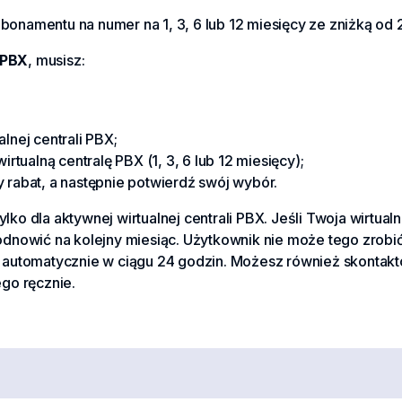
onamentu na numer na 1, 3, 6 lub 12 miesięcy ze zniżką od
 PBX
, musisz:
nej centrali PBX;
tualną centralę PBX (1, 3, 6 lub 12 miesięcy);
rabat, a następnie potwierdź swój wybór.
lko dla aktywnej wirtualnej centrali PBX. Jeśli Twoja wirtu
 odnowić na kolejny miesiąc. Użytkownik nie może tego zrob
a automatycznie w ciągu 24 godzin. Możesz również skontakt
ego ręcznie.