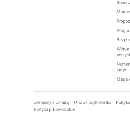
Recen
Magaz
Propoz
Progra
Bezpła
Wirtua
wszyst
Numery
kraje
Mapa w
Jesteśmy z Ukrainą
Umowa użytkownika
Polityk
Polityka plików cookie