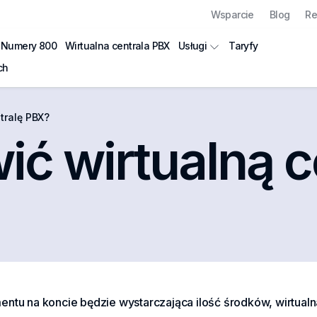
Wsparcie
Blog
Re
Numery 800
Wirtualna centrala PBX
Taryfy
Usługi
ch
tralę PBX?
ić wirtualną c
mentu na koncie będzie wystarczająca ilość środków, wirtual