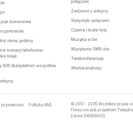
połączeń
zje
Zadzwoń z witryny
yn
Statystyki połączeń
ycje biznesowe
Czarne i białe listy
m partnerski
Muzyka w tle
tny okres próbny
Wysyłanie SMS-ów
lne numery telefonów:
kie kraje
Telekonferencja
 800 (bezpłatne): wszystkie
Wielokanałowy
itryny
© 2012 - 2026 Wszelkie prawa z
a prywatności
Polityka AML
Freezvon jest projektem Telepho
Estonii (14588942).