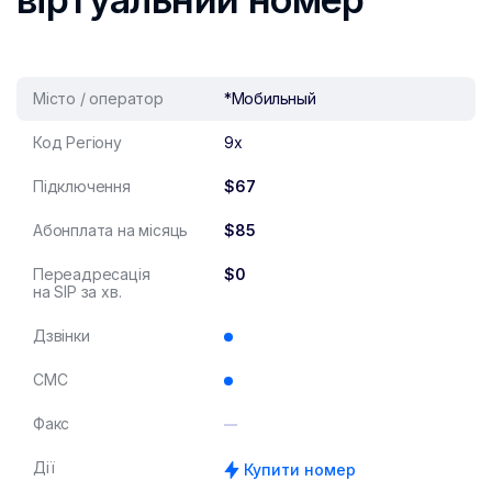
Місто / оператор
*Мобильный
Код Регіону
9x
Підключення
$67
Абонплата на місяць
$85
Переадресація
$0
на SIP за хв.
Дзвінки
СМС
Факс
Дії
Купити номер