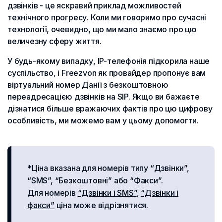
дзвінків - це яскравий приклад можливостей
технічного прогресу. Коли ми говоримо про сучасні
технології, очевидно, що ми мало знаємо про цю
величезну сферу життя.
У будь-якому випадку, IP-телефонія підкорила наше
суспільство, і Freezvon як провайдер пропонує вам
віртуальний номер Данії з безкоштовною
переадресацією дзвінків на SIP. Якщо ви бажаєте
дізнатися більше вражаючих фактів про цю цифрову
особливість, ми можемо вам у цьому допомогти.
*Ціна вказана для номерів типу “Дзвінки”,
“SMS”, “Безкоштовні” або “Факси”.
Для номерів
“Дзвінки і SMS”
,
“Дзвінки і
факси”
ціна може відрізнятися.