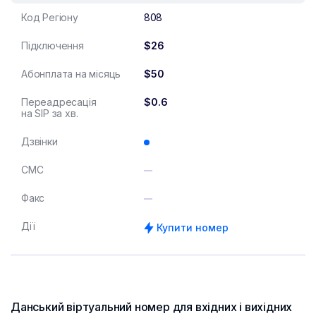
Код Регіону
808
Підключення
$26
Абонплата на місяць
$50
Переадресація
$0.6
на SIP за хв.
Дзвінки
СМС
Факс
Дії
Купити номер
Данський віртуальний номер для вхідних і вихідних