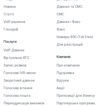
Новини
Дзвінки та СМС
Статті
СМС
VoIP рішення
Дзвінки і Факс
Глосарій
Факс
Номери 800 (Toll Free)
Послуги
Для реєстрацій
VoIP Дзвінки
Компанія
Віртуальна АТС
Запис розмов
Про компанію
Голосове IVR-меню
Підтримка
Зворотний дзвінок
Відгуки
Голосове вітання
Акції
Голосова пошта
Пропозиції для бізнесу
Переадресація викликів
Партнерська програма