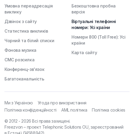
Умовна переадресація
Безкоштовна пробна
виклику
версія
Дзвінок з сайту
Віртуальні телефонні
номери: Усі країни
Статистика викликів
Номери 800 (Toll Free): Усі
Чорний та білий списки
країни
Фонова музика
Карта сайту
СМС розсилка
Конференц-зв'язок
Багатоканальність
Ми з Україною
Угода про використання
Політика конфіденційності
AML політика
Політика cookies
© 2012 - 2026 Всі права захищені.
Freezvon – проект Telephonic Solutions OU, зареєстрований
в Естонії (14588942).