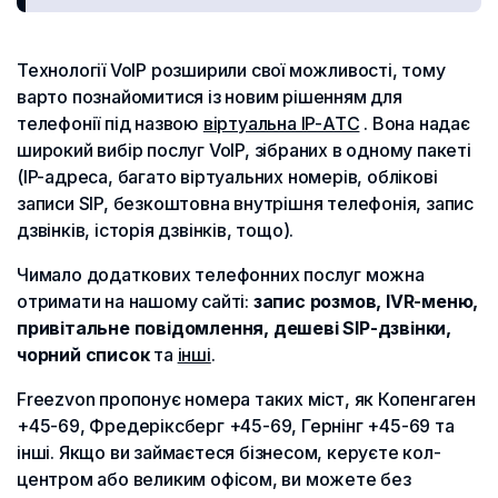
Технології VoIP розширили свої можливості, тому
варто познайомитися із новим рішенням для
телефонії під назвою
віртуальна IP-АТС
. Вона надає
широкий вибір послуг VoIP, зібраних в одному пакеті
(IP-адреса, багато віртуальних номерів, облікові
записи SIP, безкоштовна внутрішня телефонія, запис
дзвінків, історія дзвінків, тощо).
Чимало додаткових телефонних послуг можна
отримати на нашому сайті:
запис розмов, IVR-меню,
привітальне повідомлення, дешеві SIP-дзвінки,
чорний список
та
інші
.
Freezvon пропонує номера таких міст, як Копенгаген
+45-69, Фредеріксберг +45-69, Гернінг +45-69 та
інші. Якщо ви займаєтеся бізнесом, керуєте кол-
центром або великим офісом, ви можете без