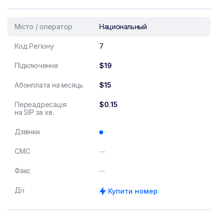
Місто / оператор
Национальный
Код Регіону
7
Підключення
$19
Абонплата на місяць
$15
Переадресація
$0.15
на SIP за хв.
Дзвінки
СМС
Факс
Дії
Купити номер