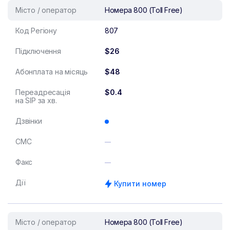
Місто / оператор
Номера 800 (Toll Free)
Код Регіону
807
Підключення
$26
Абонплата на місяць
$48
Переадресація
$0.4
на SIP за хв.
Дзвінки
СМС
Факс
Дії
Купити номер
Місто / оператор
Номера 800 (Toll Free)