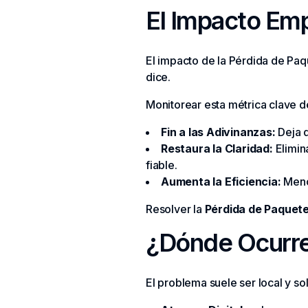
El Impacto Empr
El impacto de la Pérdida de Paq
dice.
Monitorear esta métrica clave d
Fin a las Adivinanzas:
Deja d
Restaura la Claridad:
Elimin
fiable.
Aumenta la Eficiencia:
Menos
Resolver la
Pérdida de Paquet
¿Dónde Ocurre
El problema suele ser local y so