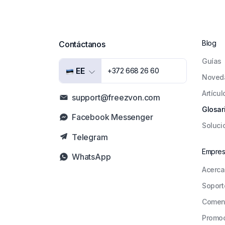
Blog
Contáctanos
Guías
EE
+372 668 26 60
Noved
Artícul
support@freezvon.com
Glosar
Facebook Messenger
Soluci
Telegram
Empre
WhatsApp
Acerca
Soport
Comen
Promo