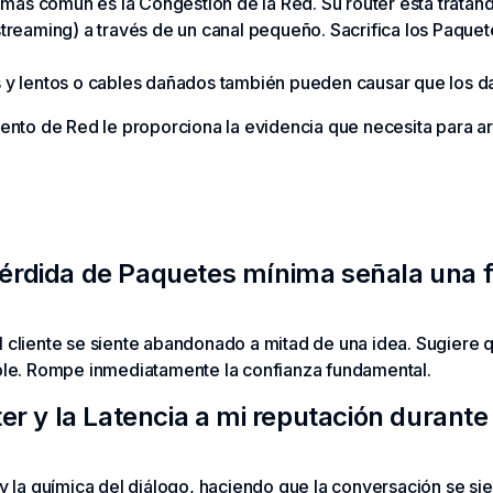
más común es la Congestión de la Red. Su router está trata
treaming) a través de un canal pequeño. Sacrifica los Paque
 y lentos o cables dañados también pueden causar que los d
ento de Red le proporciona la evidencia que necesita para ar
rdida de Paquetes mínima señala una fa
liente se siente abandonado a mitad de una idea. Sugiere que 
ble. Rompe inmediatamente la confianza fundamental.
ter y la Latencia a mi reputación durant
 la química del diálogo, haciendo que la conversación se sien