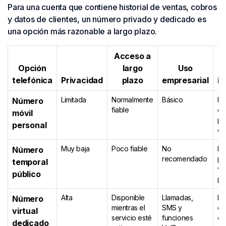
Para una cuenta que contiene historial de ventas, cobros
y datos de clientes, un número privado y dedicado es
una opción más razonable a largo plazo.
Acceso a
Opción
largo
Uso
telefónica
Privacidad
plazo
empresarial
i
Limitada
Normalmente
Básico
Me
Número
fiable
co
móvil
pe
personal
em
Muy baja
Poco fiable
No
Lo
Número
recomendado
pu
temporal
vi
público
pe
Alta
Disponible
Llamadas,
La
Número
mientras el
SMS y
de
virtual
servicio esté
funciones
de
dedicado