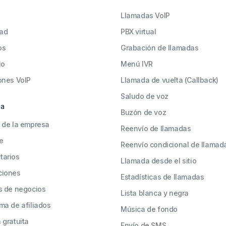
Llamadas VoIP
ad
PBX virtual
os
Grabación de llamadas
io
Menú IVR
ones VoIP
Llamada de vuelta (Callback)
Saludo de voz
sa
Buzón de voz
 de la empresa
Reenvío de llamadas
e
Reenvío condicional de llamad
tarios
Llamada desde el sitio
ciones
Estadísticas de llamadas
s de negocios
Lista blanca y negra
ma de afiliados
Música de fondo
 gratuita
Envío de SMS