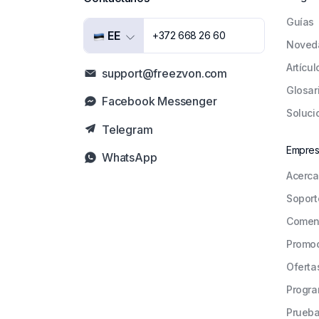
Guías
EE
+372 668 26 60
Noved
Artícul
support@freezvon.com
Glosar
Facebook Messenger
Soluci
Telegram
Empre
WhatsApp
Acerca
Soport
Comen
Promo
Oferta
Progra
Prueba