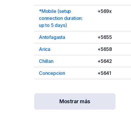
*Mobile (setup
+569x
connection duration:
up to 5 days)
Antofagasta
+5655
Arica
+5658
Chillan
+5642
Concepcion
+5641
Mostrar más