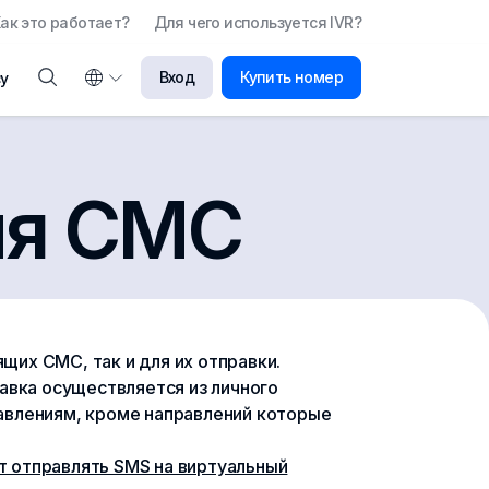
ак это работает?
Для чего используется IVR?
Вход
Купить номер
у
ля СМС
щих СМС, так и для их отправки.
авка осуществляется из личного
влениям, кроме направлений которые
 отправлять SMS на виртуальный