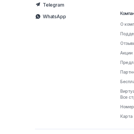
Telegram
Компа
WhatsApp
О ком
Подде
Отзыв
Акции
Предл
Партн
Беспл
Вирту
Все с
Номера
Карта