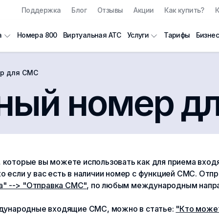
Поддержка
Блог
Отзывы
Акции
Как купить?
К
Номера 800
Виртуальная АТС
Тарифы
Бизнес
а
Услуги
р для СМС
ный номер д
, которые вы можете использовать как для приема входя
если у вас есть в наличии номер с функцией СМС. Отпр
а" --> "Отправка СМС"
, по любым международным напра
ждународные входящие СМС, можно в статье:
"Кто может