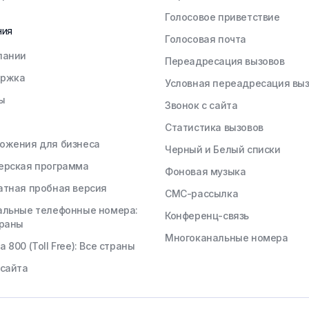
Голосовое приветствие
ния
Голосовая почта
пании
Переадресация вызовов
ржка
Условная переадресация вы
ы
Звонок с сайта
Статистика вызовов
ожения для бизнеса
Черный и Белый списки
ерская программа
Фоновая музыка
атная пробная версия
СМС-рассылка
альные телефонные номера:
Конференц-связь
траны
Многоканальные номера
 800 (Toll Free): Все страны
 сайта