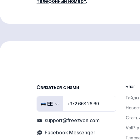
телефонный номер"
.
Блог
Связаться с нами
Гайды
EE
+372 668 26 60
Новос
Стать
support@freezvon.com
VoIP-
Facebook Messenger
Глосс