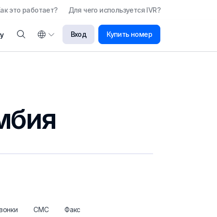
ак это работает?
Для чего используется IVR?
Вход
Купить номер
у
умбия
вонки
СМС
Факс