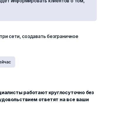
будет информировать клиентов о том,
ри сети, создавать безграничное
ейчас
ециалисты работают круглосуточно без
 удовольствием ответят на все ваши