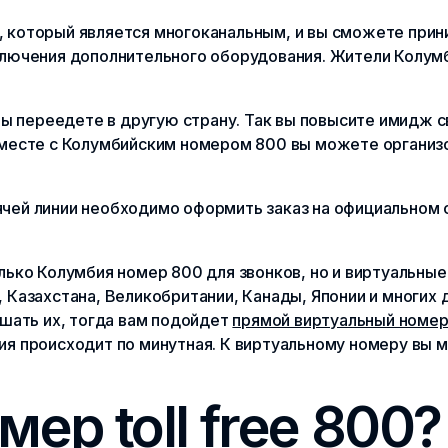
, который является многоканальным, и вы сможете при
ключения дополнительного оборудования. Жители Колумб
 вы переедете в другую страну. Так вы повысите имидж 
Вместе с Колумбийским номером 800 вы можете организо
чей линии необходимо оформить заказ на официальном 
лько Колумбия номер 800 для звонков, но и виртуальны
 Казахстана, Великобритании, Канады, Японии и многих д
ршать их, тогда вам подойдет
прямой виртуальный номер
ция происходит по минутная. К виртуальному номеру вы
мер toll free 800?