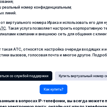
ования;
аш реальный номер конфиденциальным;
х линий.
 от виртуального номера Ирака и использовать его для 
АТС
. Такая услуга позволяет настроить корпоративную
лиалами компании и внешнюю сеть для общения с клиен
такая АТС, относятся: настройка очереди входящих и 
стики вызовов, голосовая почта и многое другое. Подро
аться со службой поддержки
Купить виртуальный номер с
Как купить?
ванным в вопросах IP-телефонии, вы всегда можете 
рез электронную почту, онлайн-чат или по телефона