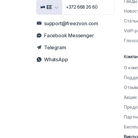
Гайды
EE
+372 668 26 60
Новос
Стать
support@freezvon.com
VoIP-
Facebook Messenger
Глосс
Telegram
Компа
WhatsApp
О ком
Подде
Отзыв
Акции
Предл
Партн
Беспл
Вирту