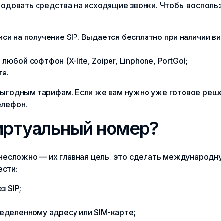
ходовать средства на исходящие звонки. Чтобы воспольз
иси на получение SIP. Выдается бесплатно при наличии в
юбой софтфон (X-lite, Zoiper, Linphone, PortGo);
та.
выгодным тарифам. Если же вам нужно уже готовое реш
елефон.
иртуальный номер?
 несложно — их главная цель, это сделать международн
ести:
 SIP;
еделенному адресу или SIM-карте;