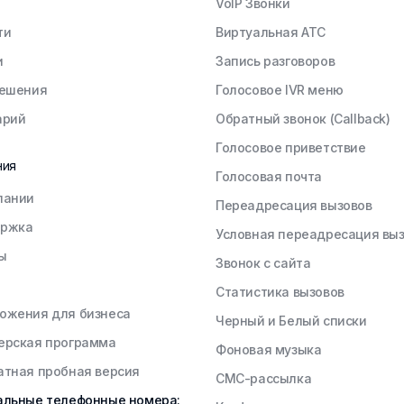
VoIP Звонки
ти
Виртуальная АТС
и
Запись разговоров
решения
Голосовое IVR меню
арий
Обратный звонок (Callback)
Голосовое приветствие
ния
Голосовая почта
пании
Переадресация вызовов
ржка
Условная переадресация вы
ы
Звонок с сайта
Статистика вызовов
ожения для бизнеса
Черный и Белый списки
ерская программа
Фоновая музыка
атная пробная версия
СМС-рассылка
альные телефонные номера: