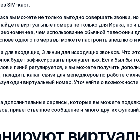
ез SIM-карт.
а вы можете не только выгодно совершать звонки, но и
найдете виртуальные номера не только для Ирака, но и 
о экономичнее, чем использование обычной телефонии 
основе одного номера вы можете настроить внешнюю и 
а для входящих, 3 линии для исходящих звонков. Что эт
онок будет зафиксирован в пропущенных. Если был бы тол
алов и линий регулируется, и вы можете получить допол
, наладить канал связи для менеджеров по работе с кли
льзуя один виртуальный номер. Уточняйте о возможност
 дополнительные сервисы, которые вы можете подключат
вов, приветственное сообщение и много других функций
онируют виртуал