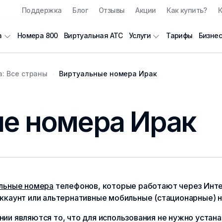
Поддержка
Блог
Отзывы
Акции
Как купить?
К
Номера 800
Виртуальная АТС
Тарифы
Бизнес
а
Услуги
: Все страны
Виртуальные номера Ирак
е номера Ирак
льные номера
телефонов, которые работают через Инте
ккаунт или альтернативные мобильные (стационарные) 
ии являются то, что для использования не нужно уста