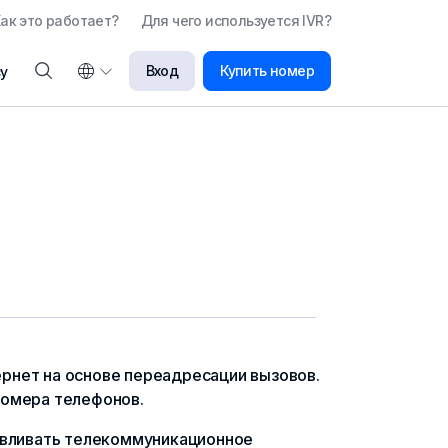
ак это работает?
Для чего используется IVR?
Вход
Купить номер
у
рнет на основе переадресации вызовов.
номера телефонов.
навливать телекоммуникационное