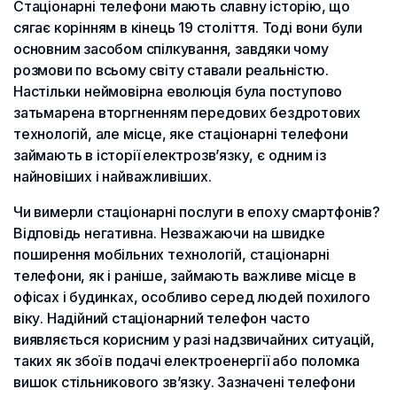
Стаціонарні телефони мають славну історію, що
сягає корінням в кінець 19 століття. Тоді вони були
основним засобом спілкування, завдяки чому
розмови по всьому світу ставали реальністю.
Настільки неймовірна еволюція була поступово
затьмарена вторгненням передових бездротових
технологій, але місце, яке стаціонарні телефони
займають в історії електрозв’язку, є одним із
найновіших і найважливіших.
Чи вимерли стаціонарні послуги в епоху смартфонів?
Відповідь негативна. Незважаючи на швидке
поширення мобільних технологій, стаціонарні
телефони, як і раніше, займають важливе місце в
офісах і будинках, особливо серед людей похилого
віку. Надійний стаціонарний телефон часто
виявляється корисним у разі надзвичайних ситуацій,
таких як збої в подачі електроенергії або поломка
вишок стільникового зв’язку. Зазначені телефони