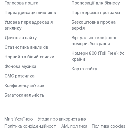
Голосова пошта
Пропозиції для бізнесу
Переадресація викликів
Партнерська програма
Умовна переадресація
Безкоштовна пробна
виклику
версія
Дзвінок з сайту
Віртуальні телефонні
номери: Усі країни
Статистика викликів
Номери 800 (Toll Free): Усі
Чорний та білий списки
країни
Фонова музика
Карта сайту
СМС розсилка
Конференц-зв'язок
Багатоканальність
Ми з Україною
Угода про використання
Політика конфіденційності
AML політика
Політика cookies