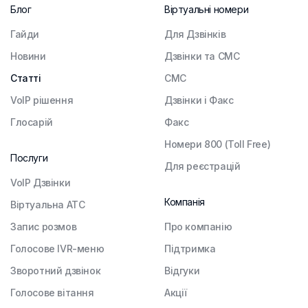
Блог
Віртуальні номери
Гайди
Для Дзвінків
Новини
Дзвінки та СМС
Статті
СМС
VoIP рішення
Дзвінки і Факс
Глосарій
Факс
Номери 800 (Toll Free)
Послуги
Для реєстрацій
VoIP Дзвінки
Компанія
Віртуальна АТС
Запис розмов
Про компанію
Голосове IVR-меню
Підтримка
Зворотний дзвінок
Відгуки
Голосове вітання
Акції