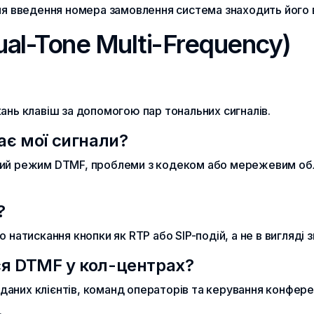
ля введення номера замовлення система знаходить його в 
al-Tone Multi-Frequency)
ань клавіш за допомогою пар тональних сигналів.
ає мої сигнали?
ий режим DTMF, проблеми з кодеком або мережевим обл
?
 натискання кнопки як RTP або SIP-подій, а не в вигляді з
ся DTMF у кол-центрах?
я даних клієнтів, команд операторів та керування конфере