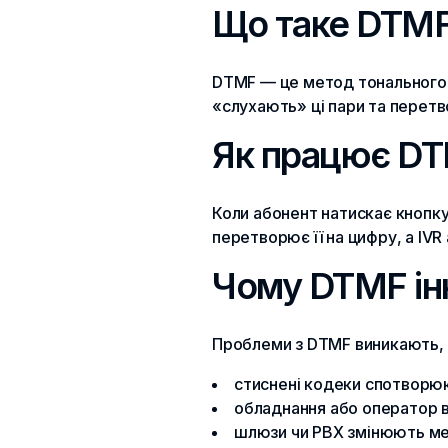
Що таке DTMF
DTMF — це метод тонального н
«слухають» ці пари та перетв
Як працює DT
Коли абонент натискає кнопку
перетворює її на цифру, а IVR
Чому DTMF інк
Проблеми з DTMF виникають, 
стиснені кодеки спотворю
обладнання або оператор 
шлюзи чи PBX змінюють ме