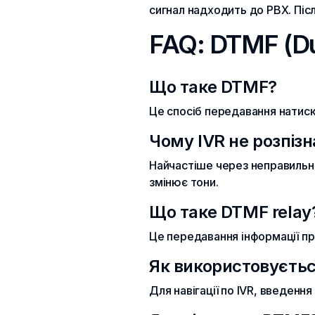
сигнал надходить до PBX. Піс
FAQ: DTMF (Du
Що таке DTMF?
Це спосіб передавання натиск
Чому IVR не розпізн
Найчастіше через неправильн
змінює тони.
Що таке DTMF relay
Це передавання інформації про
Як використовуєть
Для навігації по IVR, введенн