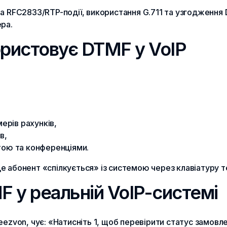
на RFC2833/RTP-події, використання G.711 та узгодженн
ра.
ористовує DTMF у VoIP
ерів рахунків,
в,
ою та конференціями.
е абонент «спілкується» із системою через клавіатуру 
 у реальній VoIP-системі
ezvon, чує: «Натисніть 1, щоб перевірити статус замовле