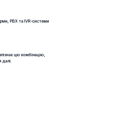
рми, PBX та IVR-системи
зпізнає цю комбінацію,
 далі.