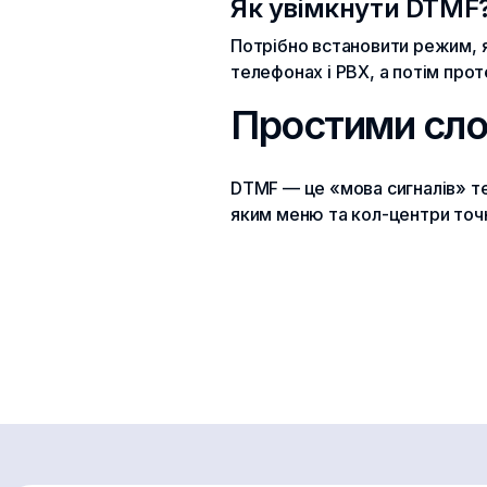
Як увімкнути DTMF
Потрібно встановити режим, я
телефонах і PBX, а потім прот
Простими сл
DTMF — це «мова сигналів» те
яким меню та кол-центри точ