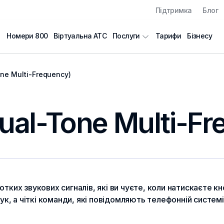
Підтримка
Блог
Номери 800
Віртуальна АТС
Тарифи
Бізнесу
Послуги
ne Multi-Frequency)
al-Tone Multi-Fr
отких звукових сигналів, які ви чуєте, коли натискаєте 
вук, а чіткі команди, які повідомляють телефонній систем