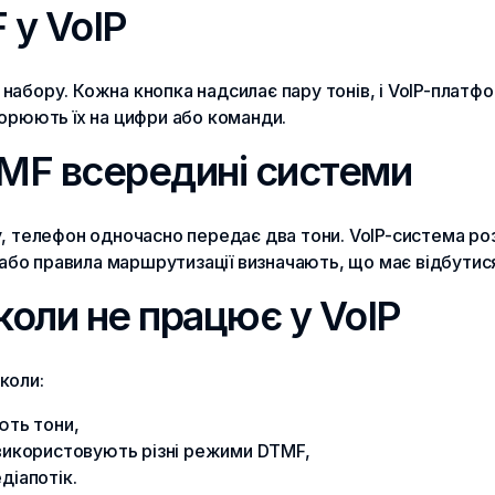
 у VoIP
абору. Кожна кнопка надсилає пару тонів, і VoIP-платфо
орюють їх на цифри або команди.
MF всередині системи
, телефон одночасно передає два тони. VoIP-система ро
 або правила маршрутизації визначають, що має відбутися
оли не працює у VoIP
коли:
ють тони,
використовують різні режими DTMF,
діапотік.