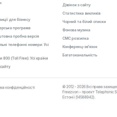
и
Дзвінок з сайту
Статистика викликів
иції для бізнесу
Чорний та білий списки
ерська програма
Фонова музика
штовна пробна версія
СМС розсилка
льні телефонні номери: Усі
Конференц-зв'язок
Багатоканальність
 800 (Toll Free): Усі країни
 сайту
© 2012 - 2026 Всі права захищен
ика конфіденційності
Freezvon – проект Telephonic S
Естонії (14588942).