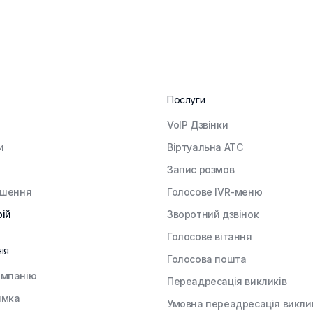
Послуги
VoIP Дзвінки
и
Віртуальна АТС
Запис розмов
ішення
Голосове IVR-меню
рій
Зворотний дзвінок
Голосове вітання
ія
Голосова пошта
омпанію
Переадресація викликів
имка
Умовна переадресація викли