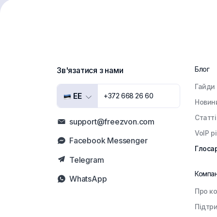
Блог
Зв'язатися з нами
Гайди
EE
+372 668 26 60
Новин
Статті
support@freezvon.com
VoIP р
Facebook Messenger
Глоса
Telegram
Компан
WhatsApp
Про к
Підтр