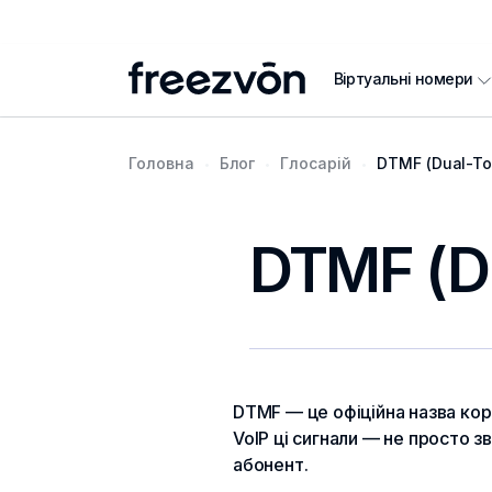
Віртуальні номери
Головна
Блог
Глосарій
DTMF (Dual-To
DTMF (Du
DTMF — це офіційна назва кор
VoIP ці сигнали — не просто з
абонент.