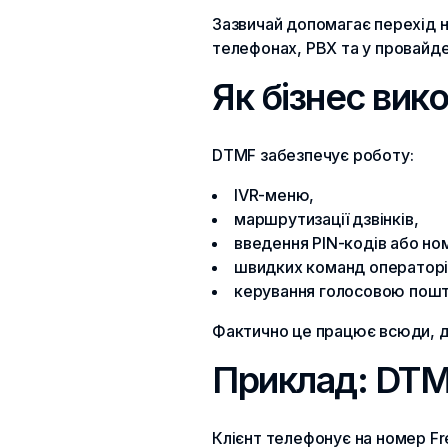
Зазвичай допомагає перехід 
телефонах, PBX та у провайде
Як бізнес вик
DTMF забезпечує роботу:
IVR-меню,
маршрутизації дзвінків,
введення PIN-кодів або ном
швидких команд операторі
керування голосовою пошт
Фактично це працює всюди, д
Приклад: DTMF
Клієнт телефонує на номер Fre