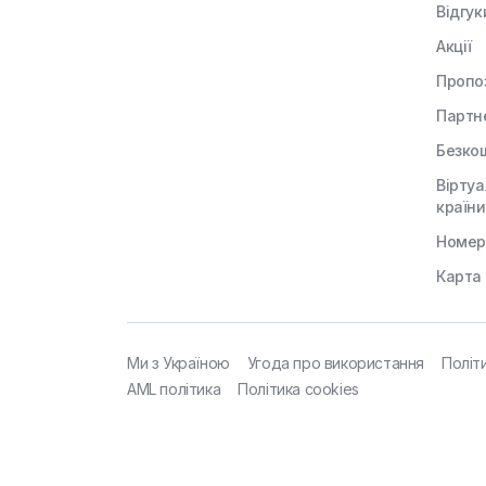
Відгук
Акції
Пропоз
Партн
Безко
Віртуа
країни
Номери
Карта
Ми з Україною
Угода про використання
Політ
AML політика
Політика cookies