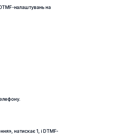
я DTMF-налаштувань на
телефону.
ння», натискає 1, і DTMF-