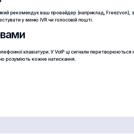
?
кий рекомендує ваш провайдер (наприклад, Freezvon), з
естувати у меню IVR чи голосовій пошті.
овами
лефонної клавіатури. У VoIP ці сигнали перетворюються 
но розуміють кожне натискання.