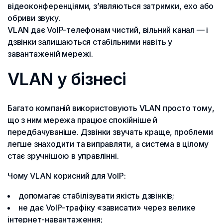
відеоконференціями, з’являються затримки, ехо або
обриви звуку.
VLAN дає VoIP-телефонам чистий, вільний канал — і
дзвінки залишаються стабільними навіть у
завантаженій мережі.
VLAN у бізнесі
Багато компаній використовують VLAN просто тому,
що з ним мережа працює спокійніше й
передбачуваніше. Дзвінки звучать краще, проблеми
легше знаходити та виправляти, а система в цілому
стає зручнішою в управлінні.
Чому VLAN корисний для VoIP:
допомагає стабілізувати якість дзвінків;
не дає VoIP-трафіку «зависати» через велике
інтернет-навантаження;