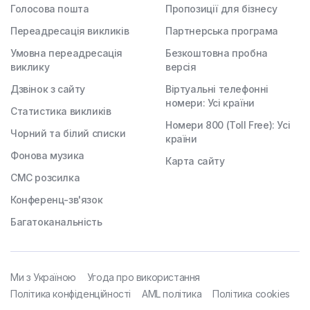
Голосова пошта
Пропозиції для бізнесу
Переадресація викликів
Партнерська програма
Умовна переадресація
Безкоштовна пробна
виклику
версія
Дзвінок з сайту
Віртуальні телефонні
номери: Усі країни
Статистика викликів
Номери 800 (Toll Free): Усі
Чорний та білий списки
країни
Фонова музика
Карта сайту
СМС розсилка
Конференц-зв'язок
Багатоканальність
Ми з Україною
Угода про використання
Політика конфіденційності
AML політика
Політика cookies