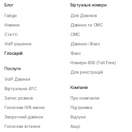
Блог
Віртуальні номери
Гайди
Для Дзвінків
Новини
Дзвінки та СМС
Статті
СМС
VoIP рішення
Дзвінки і Факс
Глосарій
Факс
Номери 800 (Toll Free)
Послуги
Для реєстрацій
VoIP Дзвінки
Компанія
Віртуальна АТС
Запис розмов
Про компанію
Голосове IVR-меню
Підтримка
Зворотний дзвінок
Відгуки
Голосове вітання
Акції