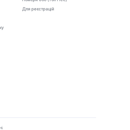
Для реєстрацій
ку
і.