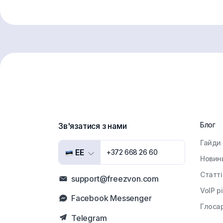
Блог
Зв'язатися з нами
Гайди
EE
+372 668 26 60
Новин
Статті
support@freezvon.com
VoIP р
Facebook Messenger
Глоса
Telegram