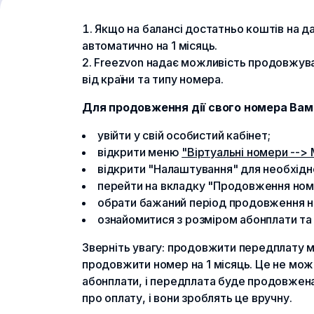
Якщо на балансі достатньо коштів на 
автоматично на 1 місяць.
Freezvon надає можливість продовжувати
від країни та типу номера.
Для продовження дії свого номера Вам
увійти у свій особистий кабінет;
відкрити меню
"Віртуальні номери -->
відкрити "Налаштування" для необхідн
перейти на вкладку "Продовження ном
обрати бажаний період продовження номе
ознайомитися з розміром абонплати та 
Зверніть увагу: продовжити передплату м
продовжити номер на 1 місяць. Це не мож
абонплати, і передплата буде продовжена
про оплату, і вони зроблять це вручну.