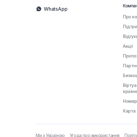
Компан
WhatsApp
Про к
Підтр
Відгук
Акції
Пропоз
Партн
Безко
Віртуа
країни
Номери
Карта
Ми з Україною
Угода про використання
Політ