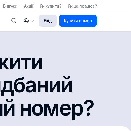
Відгуки
Акції
Як купити?
Як це працює?
Вхід
Купити номер
жити
идбаний
ий номер?