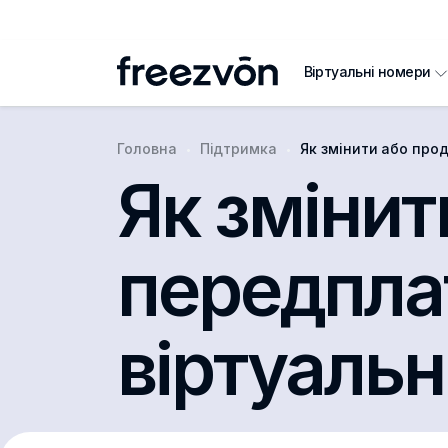
Віртуальні номери
Головна
Підтримка
Як змінити або продовжити передпл
Як зміни
передпла
віртуаль