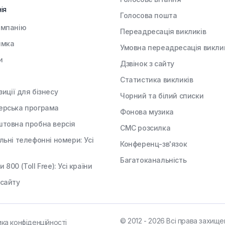
ія
Голосова пошта
омпанію
Переадресація викликів
имка
Умовна переадресація викли
и
Дзвінок з сайту
Статистика викликів
иції для бізнесу
Чорний та білий списки
ерська програма
Фонова музика
штовна пробна версія
СМС розсилка
льні телефонні номери: Усі
Конференц-зв'язок
Багатоканальність
 800 (Toll Free): Усі країни
 сайту
© 2012 - 2026 Всі права захищен
ика конфіденційності