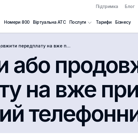
Підтримка
Блог
Номери 800
Віртуальна АТС
Тарифи
Бізнесу
Послуги
ату на вже придбаний віртуальний телефонний номер?
ти або продов
ту на вже пр
ний телефонн