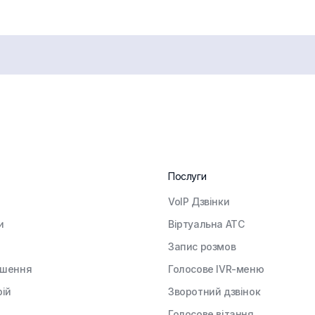
Послуги
VoIP Дзвінки
и
Віртуальна АТС
Запис розмов
ішення
Голосове IVR-меню
рій
Зворотний дзвінок
Голосове вітання