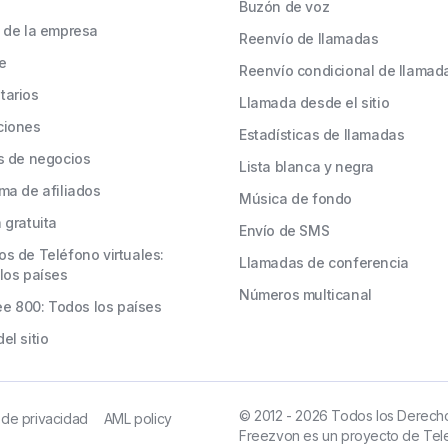
Buzón de voz
 de la empresa
Reenvío de llamadas
e
Reenvío condicional de llamad
tarios
Llamada desde el sitio
ciones
Estadísticas de llamadas
s de negocios
Lista blanca y negra
ma de afiliados
Música de fondo
 gratuita
Envío de SMS
s de Teléfono virtuales:
Llamadas de conferencia
los países
Números multicanal
ree 800: Todos los países
el sitio
© 2012 - 2026 Todos los Derech
a de privacidad
AML policy
Freezvon es un proyecto de Tele