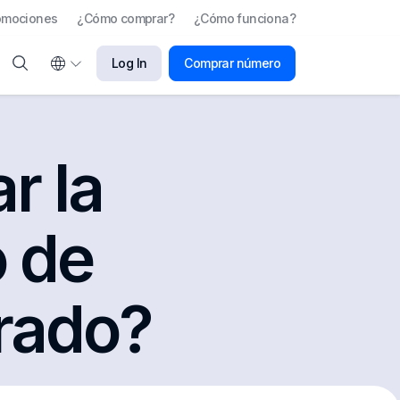
omociones
¿Cómo comprar?
¿Cómo funciona?
Log In
Comprar número
r la
o de
prado?