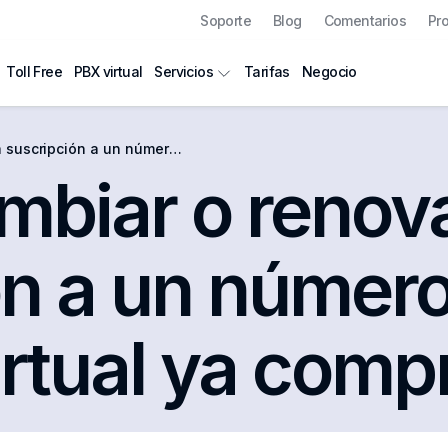
Soporte
Blog
Comentarios
Pr
Toll Free
PBX virtual
Tarifas
Negocio
Servicios
número de teléfono virtual ya comprado?
biar o renova
ón a un númer
irtual ya com