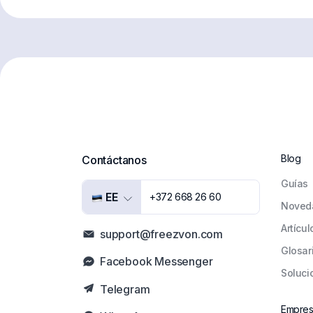
Blog
Contáctanos
Guías
EE
+372 668 26 60
Noved
Artícul
support@freezvon.com
Glosar
Facebook Messenger
Soluci
Telegram
Empre