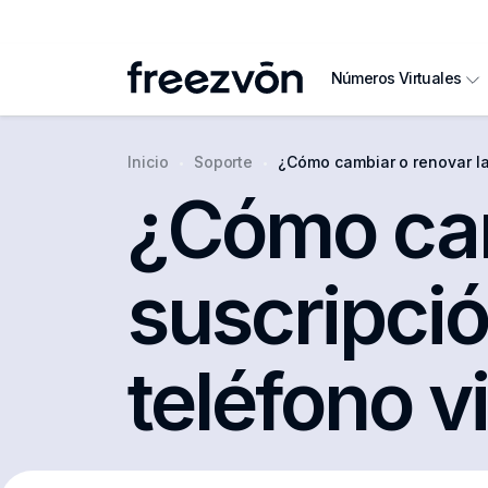
Números Virtuales
Inicio
Soporte
¿Cómo cambiar o renovar la suscripción a un 
¿Cómo cam
suscripci
teléfono v