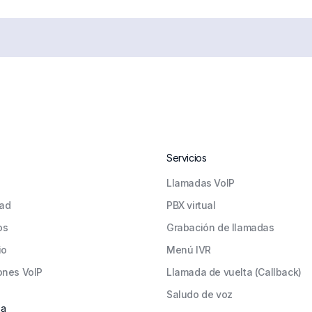
Servicios
Llamadas VoIP
ad
PBX virtual
os
Grabación de llamadas
io
Menú IVR
ones VoIP
Llamada de vuelta (Callback)
Saludo de voz
sa