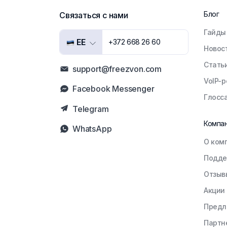
Блог
Связаться с нами
Гайды
EE
+372 668 26 60
Новос
Стать
support@freezvon.com
VoIP-
Facebook Messenger
Глосс
Telegram
Компа
WhatsApp
О ком
Подде
Отзыв
Акции
Предл
Партн