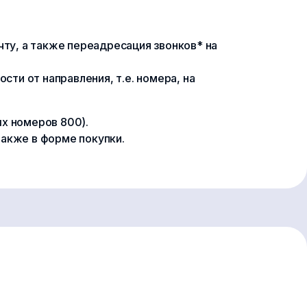
ту, а также переадресация звонков* на
сти от направления, т.е. номера, на
х номеров 800).
 также в форме покупки.