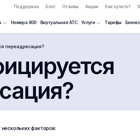
Поддержка
Блог
Отзывы
Акции
Как купить?
К
Номера 800
Виртуальная АТС
Тарифы
Бизнес
а
Услуги
ся переадресация?
фицируется
сация?
т нескольких факторов: