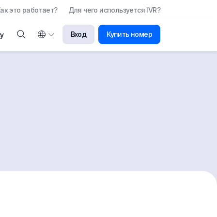
ак это работает?
Для чего используется IVR?
Вход
Купить номер
у