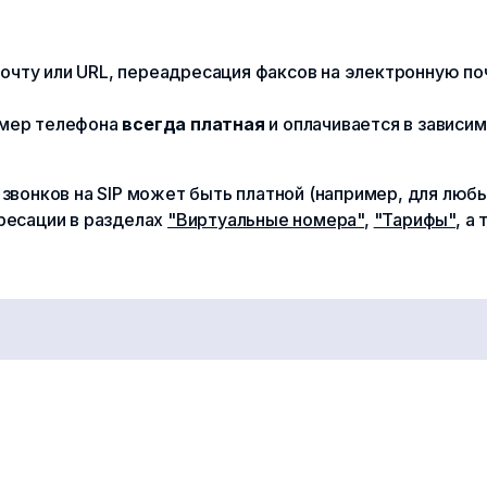
чту или URL, переадресация факсов на электронную поч
омер телефона
всегда платная
и оплачивается в зависимо
вонков на SIP может быть платной (например, для любы
ресации в разделах
"Виртуальные номера"
,
"Тарифы"
, а