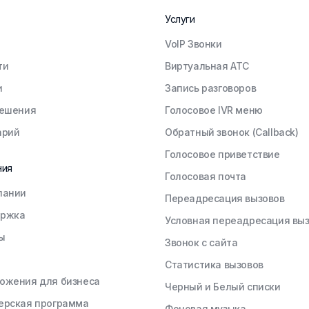
Услуги
VoIP Звонки
ти
Виртуальная АТС
и
Запись разговоров
решения
Голосовое IVR меню
арий
Обратный звонок (Callback)
Голосовое приветствие
ния
Голосовая почта
пании
Переадресация вызовов
ржка
Условная переадресация вы
ы
Звонок с сайта
Статистика вызовов
ожения для бизнеса
Черный и Белый списки
ерская программа
Фоновая музыка