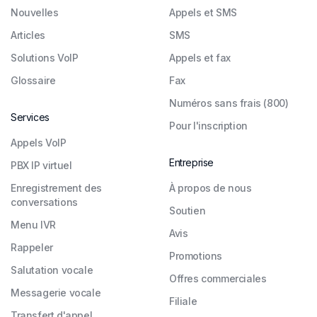
Nouvelles
Appels et SMS
Articles
SMS
Solutions VoIP
Appels et fax
Glossaire
Fax
Numéros sans frais (800)
Services
Pour l'inscription
Appels VoIP
Entreprise
PBX IP virtuel
Enregistrement des
À propos de nous
conversations
Soutien
Menu IVR
Avis
Rappeler
Promotions
Salutation vocale
Offres commerciales
Messagerie vocale
Filiale
Transfert d'appel