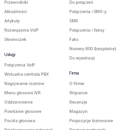
Przewodniki
Do połączeń
Aktualności
Połączenia i SMS-y
Artykuły
SMS
Rozwiązania VoIP
Połączenia i faksy
Słowniczek
Faks
Numery 800 (bezpłatne)
Usługi
Do rejestracji
Połączenia VoIP
Firma
Wirtualna centrala PBX
Nagrywanie rozmów
O firmie
Menu głosowe IVR
Wsparcie
Oddzwonienie
Recenzje
Powitanie głosowe
Magazyn
Poczta głosowa
Propozycje biznesowe
Przekierowanie połączeń
Program partnerski