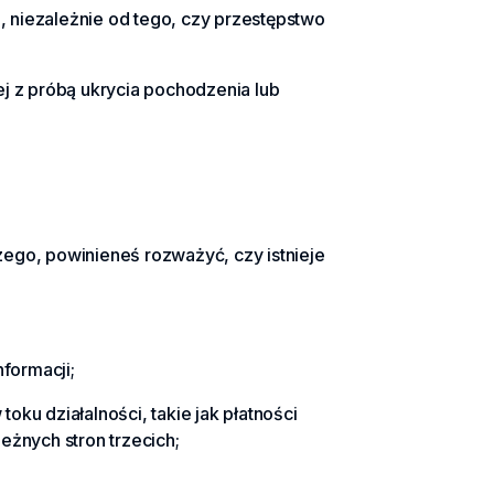
, niezależnie od tego, czy przestępstwo
j z próbą ukrycia pochodzenia lub
zego, powinieneś rozważyć, czy istnieje
formacji;
oku działalności, takie jak płatności
eżnych stron trzecich;