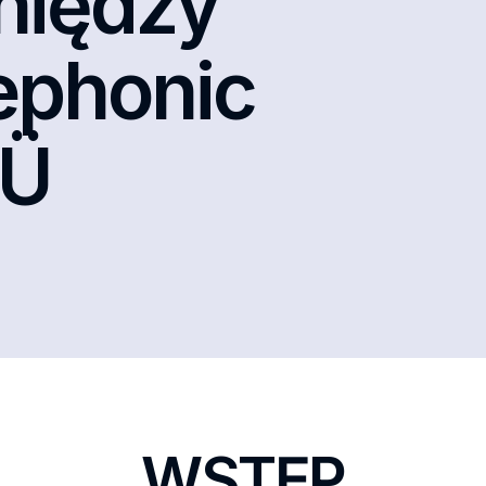
eniędzy
ephonic
OÜ
WSTĘP