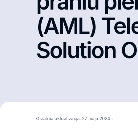
praniu pi
(AML) Tel
Solution 
Ostatnia aktualizacja:
27 maja 2024 r.