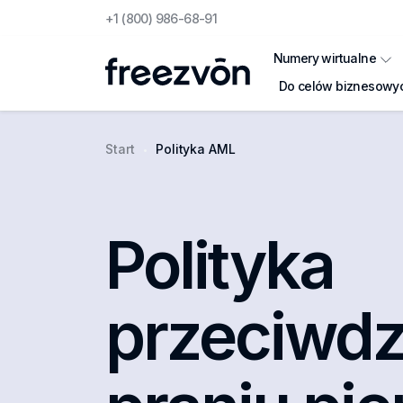
+1 (800) 986-68-91
Numery wirtualne
Do celów biznesowy
Start
Polityka AML
Polityka p
Polityka
przeciwdz