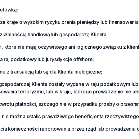
gotówką;
za kraje o wysokim ryzyku prania pieniędzy lub finansowania
iałalnością handlową lub gospodarczą Klienta;
h, które nie mają oczywistego ani logicznego związku z klien
a raj podatkowy lub jurysdykcje offshore;
ne z transakcją lub są dla Klienta nielogiczne;
 gospodarczej Klienta zostały wydane w raju podatkowym lub
sowania terroryzmu, lub w kraju, którego prowadzenie nie jest
rotu płatności, szczególnie w przypadku prośby o przesłanie
 nie można ustalić prawdziwego beneficjenta rzeczywistego
nięcia konieczności raportowania przez rząd lub prowadzenia 