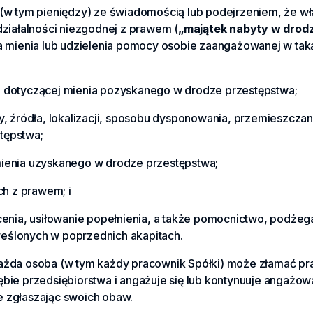
i (w tym pieniędzy) ze świadomością lub podejrzeniem, że wł
 działalności niezgodnej z prawem (
„majątek nabyty w drod
mienia lub udzielenia pomocy osobie zaangażowanej w taką
ej dotyczącej mienia pozyskanego w drodze przestępstwa;
ry, źródła, lokalizacji, sposobu dysponowania, przemieszcza
tępstwa;
mienia uzyskanego w drodze przestępstwa;
ch z prawem; i
ecenia, usiłowanie popełnienia, a także pomocnictwo, podżeg
reślonych w poprzednich akapitach.
​​każda osoba (w tym każdy pracownik Spółki) może złamać pra
ie przedsiębiorstwa i angażuje się lub kontynuuje angażow
ie zgłaszając swoich obaw.