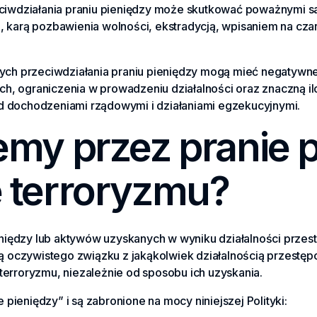
iwdziałania praniu pieniędzy może skutkować poważnymi sank
arą pozbawienia wolności, ekstradycją, wpisaniem na czarną 
cych przeciwdziałania praniu pieniędzy mogą mieć negatywn
ych, ograniczenia w prowadzeniu działalności oraz znaczną 
 dochodzeniami rządowymi i działaniami egzekucyjnymi.
my przez pranie p
 terroryzmu?
eniędzy lub aktywów uzyskanych w wyniku działalności przest
ą oczywistego związku z jakąkolwiek działalnością przestęp
erroryzmu, niezależnie od sposobu ich uzyskania.
 pieniędzy” i są zabronione na mocy niniejszej Polityki: