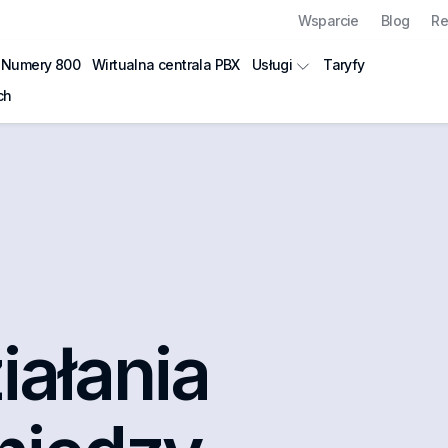
Wsparcie
Blog
Re
Numery 800
Wirtualna centrala PBX
Taryfy
Usługi
ch
rzeciwdziałan
iałania