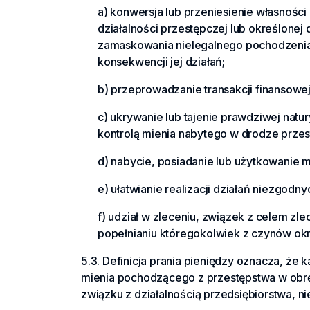
a) konwersja lub przeniesienie własnośc
działalności przestępczej lub określonej
zamaskowania nielegalnego pochodzenia 
konsekwencji jej działań;
b) przeprowadzanie transakcji finansow
c) ukrywanie lub tajenie prawdziwej natu
kontrolą mienia nabytego w drodze przes
d) nabycie, posiadanie lub użytkowanie 
e) ułatwianie realizacji działań niezgodny
f) udział w zleceniu, związek z celem zl
popełnianiu któregokolwiek z czynów ok
5.3. Definicja prania pieniędzy oznacza, że 
mienia pochodzącego z przestępstwa w obręb
związku z działalnością przedsiębiorstwa, n