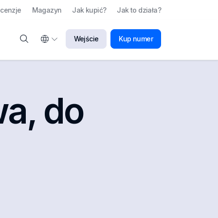
cenzje
Magazyn
Jak kupić?
Jak to działa?
Wejście
Kup numer
wa, do