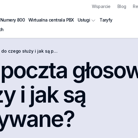
Wsparcie
Blog
Re
Numery 800
Wirtualna centrala PBX
Taryfy
Usługi
ch
o służy i jak są przechowywane?
 poczta głoso
y i jak są
ywane?