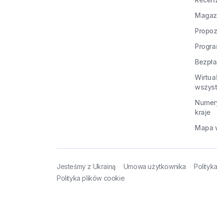
Magaz
Propoz
Progra
Bezpła
Wirtua
wszyst
Numery
kraje
Mapa w
Jesteśmy z Ukrainą
Umowa użytkownika
Polityk
Polityka plików cookie