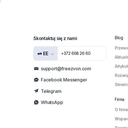
Blog
Skontaktuj się z nami
Przewo
EE
+372 668 26 60
Aktual
Artyku
support@freezvon.com
Rozwią
Facebook Messenger
Słowni
Telegram
Firma
WhatsApp
O firmi
Wspar
Recen