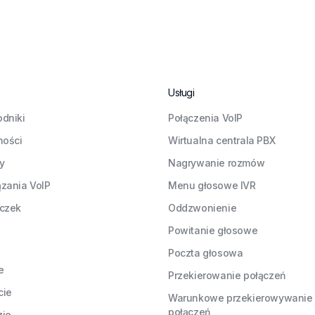
Usługi
dniki
Połączenia VoIP
ności
Wirtualna centrala PBX
ły
Nagrywanie rozmów
zania VoIP
Menu głosowe IVR
czek
Oddzwonienie
Powitanie głosowe
Poczta głosowa
e
Przekierowanie połączeń
cie
Warunkowe przekierowywanie
połączeń
zje