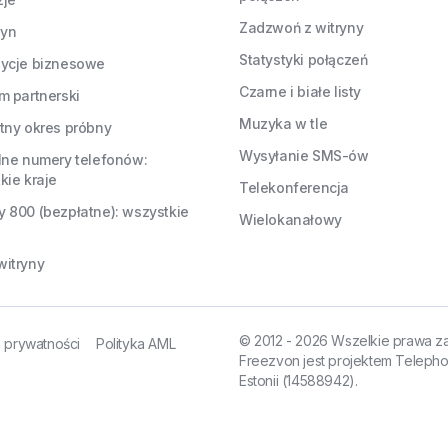
Zadzwoń z witryny
yn
Statystyki połączeń
ycje biznesowe
Czarne i białe listy
m partnerski
Muzyka w tle
tny okres próbny
Wysyłanie SMS-ów
lne numery telefonów:
kie kraje
Telekonferencja
 800 (bezpłatne): wszystkie
Wielokanałowy
itryny
© 2012 - 2026 Wszelkie prawa z
a prywatności
Polityka AML
Freezvon jest projektem Telepho
Estonii (14588942).