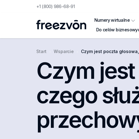
+1 (800) 986-68-91
Numery wirtualne
Do celów biznesowy
Start
Wsparcie
Czym jest poczta głosowa, do czeg
Czym jest
czego służ
przechow