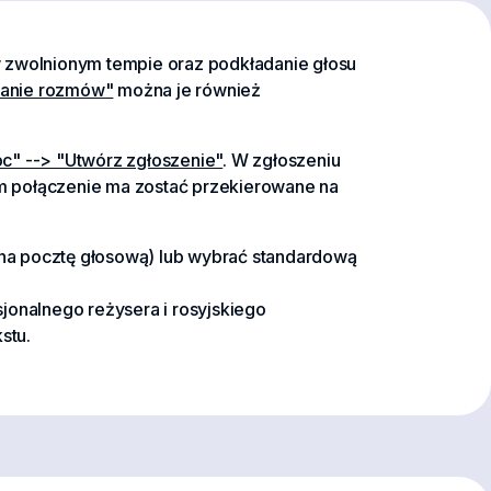
w zwolnionym tempie oraz podkładanie głosu
anie rozmów"
można je również
c" --> "Utwórz zgłoszenie"
. W zgłoszeniu
ym połączenie ma zostać przekierowane na
 na pocztę głosową) lub wybrać standardową
jonalnego reżysera i rosyjskiego
stu.