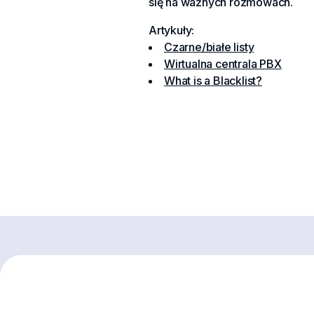
się na ważnych rozmowach.
Artykuły:
Czarne/białe listy
Wirtualna centrala PBX
What is a Blacklist?