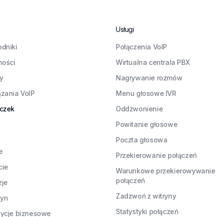
Usługi
dniki
Połączenia VoIP
ności
Wirtualna centrala PBX
ły
Nagrywanie rozmów
zania VoIP
Menu głosowe IVR
czek
Oddzwonienie
Powitanie głosowe
Poczta głosowa
e
Przekierowanie połączeń
cie
Warunkowe przekierowywanie
połączeń
zje
Zadzwoń z witryny
yn
Statystyki połączeń
ycje biznesowe