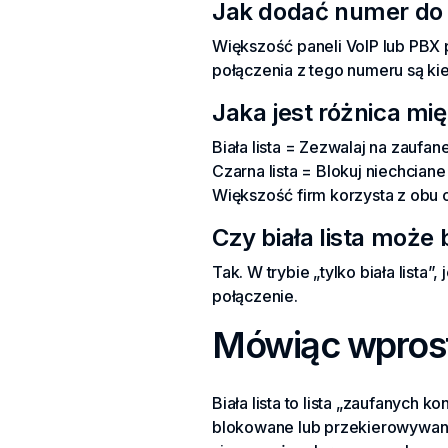
Jak dodać numer do bi
Większość paneli VoIP lub PBX
połączenia z tego numeru są k
Jaka jest różnica międ
Biała lista = Zezwalaj na zaufan
Czarna lista = Blokuj niechciane
Większość firm korzysta z obu 
Czy biała lista moż
Tak. W trybie „tylko biała lista”
połączenie.
Mówiąc wpros
Biała lista to lista „zaufanych
blokowane lub przekierowywane