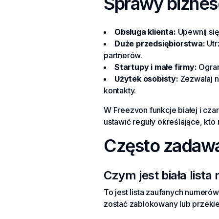
Sprawy biznes
Obsługa klienta:
Upewnij się,
Duże przedsiębiorstwa:
Utr
partnerów.
Startupy i małe firmy:
Ogran
Użytek osobisty:
Zezwalaj n
kontakty.
W Freezvon funkcje białej i cza
ustawić reguły określające, kto
Często zadawa
Czym jest biała list
To jest lista zaufanych numerów
zostać zablokowany lub przeki