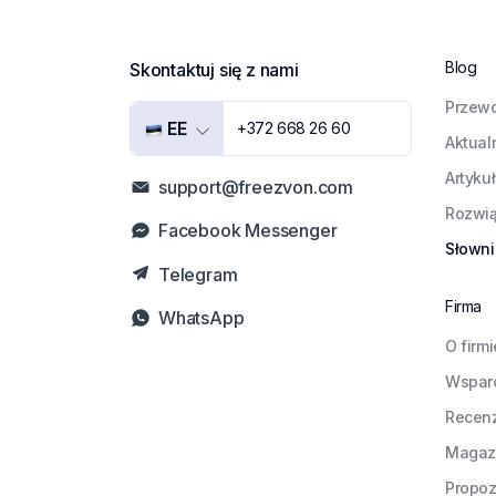
Blog
Skontaktuj się z nami
Przewo
EE
+372 668 26 60
Aktual
Artyku
support@freezvon.com
Rozwią
Facebook Messenger
Słowni
Telegram
Firma
WhatsApp
O firmi
Wspar
Recen
Magaz
Propoz