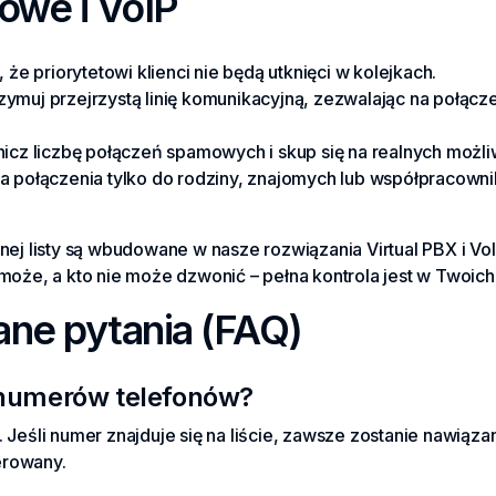
owe i VoIP
 że priorytetowi klienci nie będą utknięci w kolejkach.
zymuj przejrzystą linię komunikacyjną, zezwalając na połącz
icz liczbę połączeń spamowych i skup się na realnych możli
a połączenia tylko do rodziny, znajomych lub współpracowni
rnej listy są wbudowane w nasze rozwiązania Virtual PBX i V
 może, a kto nie może dzwonić – pełna kontrola jest w Twoich
ne pytania (FAQ)
a numerów telefonów?
. Jeśli numer znajduje się na liście, zawsze zostanie nawią
erowany.