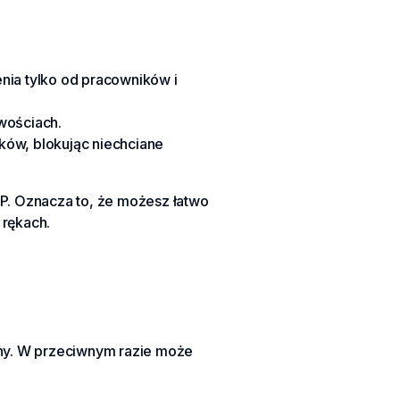
enia tylko od pracowników i
wościach.
ków, blokując niechciane
oIP. Oznacza to, że możesz łatwo
 rękach.
zany. W przeciwnym razie może