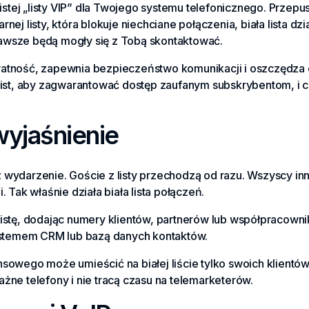
obistej „listy VIP” dla Twojego systemu telefonicznego. Przep
nej listy, która blokuje niechciane połączenia, biała lista d
zawsze będą mogły się z Tobą skontaktować.
atność, zapewnia bezpieczeństwo komunikacji i oszczędza c
list, aby zagwarantować dostęp zaufanym subskrybentom, i cza
yjaśnienie
 wydarzenie. Goście z listy przechodzą od razu. Wszyscy in
. Tak właśnie działa biała lista połączeń.
listę, dodając numery klientów, partnerów lub współpracow
systemem CRM lub bazą danych kontaktów.
sowego może umieścić na białej liście tylko swoich klientów 
żne telefony i nie tracą czasu na telemarketerów.