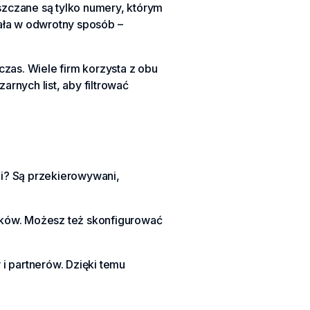
uszczane są tylko numery, którym
ziała w odwrotny sposób –
zas. Wiele firm korzysta z obu
rnych list, aby filtrować
ni? Są przekierowywani,
ników. Możesz też skonfigurować
i partnerów. Dzięki temu