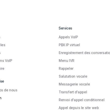
Services
s
Appels VoIP
les
PBX IP virtuel
s
Enregistrement des conversati
ons VoIP
Menu IVR
ire
Rappeler
Salutation vocale
ise
Messagerie vocale
os de nous
Transfert d'appel
n
Renvoi d'appel conditionnel
Appel depuis le site web