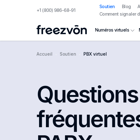
Soutien
Blog
A
+1 (800) 986-68-91
Comment signaler d
Numéros virtuels
Accueil
Soutien
PBX virtuel
Questions
fréquentes