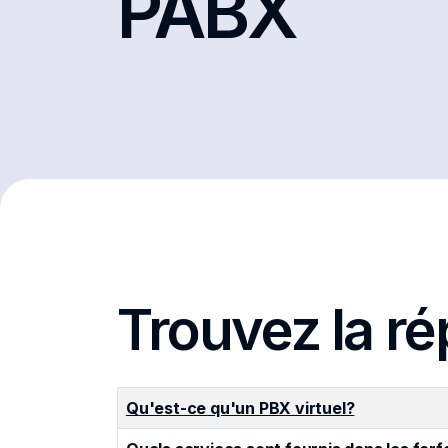
PABX
Trouvez la ré
Titre
Qu'est-ce qu'un PBX virtuel?