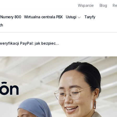
Wsparcie
Blog
Re
Numery 800
Wirtualna centrala PBX
Taryfy
Usługi
ch
ji PayPal: jak bezpiecznie odbierać kody SMS