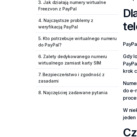
3. Jak działają numery wirtualne
Freezvon z PayPal
Dl
4. Najczęstsze problemy z
te
weryfikacją PayPal
5. Kto potrzebuje wirtualnego numeru
PayPal
do PayPal?
Gdy l
6. Zalety dedykowanego numeru
wirtualnego zamiast karty SIM
PayPa
krok c
7. Bezpieczeństwo i zgodność z
zasadami
Numer 
do e-
8. Najczęściej zadawane pytania
proce
W nie
jeden
Cz