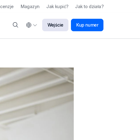
cenzje
Magazyn
Jak kupić?
Jak to działa?
Wejście
Kup numer