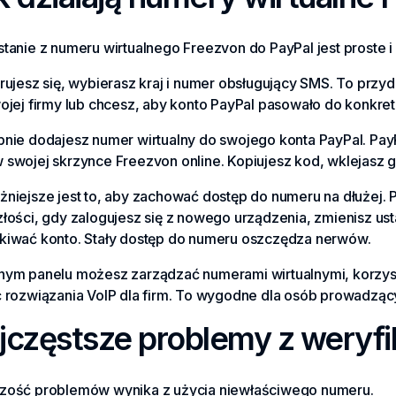
tanie z numeru wirtualnego Freezvon do PayPal jest proste 
rujesz się, wybierasz kraj i numer obsługujący SMS. To przy
ojej firmy lub chcesz, aby konto PayPal pasowało do konkre
pnie dodajesz numer wirtualny do swojego konta PayPal. PayP
 swojej skrzynce Freezvon online. Kopiujesz kod, wklejasz g
żniejsze jest to, aby zachować dostęp do numeru na dłużej. 
złości, gdy zalogujesz się z nowego urządzenia, zmienisz u
kiwać konto. Stały dostęp do numeru oszczędza nerwów.
nym panelu możesz zarządzać numerami wirtualnymi, korzyst
 rozwiązania VoIP dla firm. To wygodne dla osób prowadzący
jczęstsze problemy z weryfi
zość problemów wynika z użycia niewłaściwego numeru.