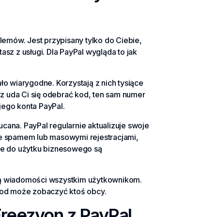
emów. Jest przypisany tylko do Ciebie,
asz z usługi. Dla PayPal wygląda to jak
 wiarygodne. Korzystają z nich tysiące
raz uda Ci się odebrać kod, ten sam numer
jego konta PayPal.
cana. PayPal regularnie aktualizuje swoje
 ze spamem lub masowymi rejestracjami,
ne do użytku biznesowego są
ują wiadomości wszystkim użytkownikom.
 kod może zobaczyć ktoś obcy.
Freezvon z PayPal