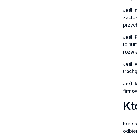
Jeśli
zablo
przyc
Jeśli
to nu
rozwi
Jeśli 
troch
Jeśli 
firmo
Kt
Freela
odbie