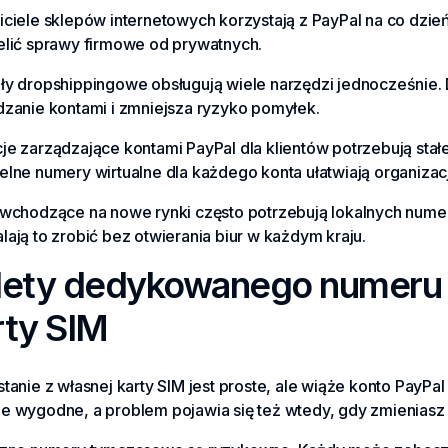
iciele sklepów internetowych korzystają z PayPal na co dz
elić sprawy firmowe od prywatnych.
ły dropshippingowe obsługują wiele narzędzi jednocześnie
dzanie kontami i zmniejsza ryzyko pomyłek.
je zarządzające kontami PayPal dla klientów potrzebują sta
elne numery wirtualne dla każdego konta ułatwiają organizac
 wchodzące na nowe rynki często potrzebują lokalnych nume
ają to zrobić bez otwierania biur w każdym kraju.
lety dedykowanego numeru 
rty SIM
tanie z własnej karty SIM jest proste, ale wiąże konto PayPa
 wygodne, a problem pojawia się też wtedy, gdy zmieniasz SI