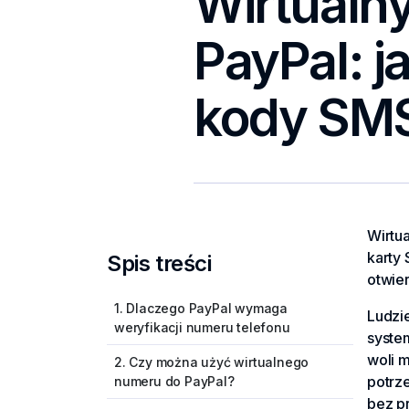
Wirtualny
PayPal: j
kody SM
Wirtua
karty
Spis treści
otwie
1. Dlaczego PayPal wymaga
Ludzi
weryfikacji numeru telefonu
system
woli m
2. Czy można użyć wirtualnego
potrz
numeru do PayPal?
bez p