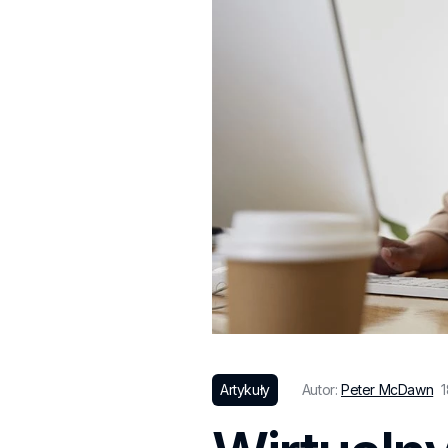
Artykuły
Autor:
Peter McDawn