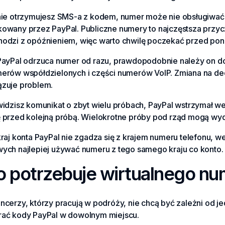
 nie otrzymujesz SMS-a z kodem, numer może nie obsługiwa
kowany przez PayPal. Publiczne numery to najczęstsza prz
hodzi z opóźnieniem, więc warto chwilę poczekać przed po
 PayPal odrzuca numer od razu, prawdopodobnie należy on 
merów współdzielonych i części numerów VoIP. Zmiana na d
ązuje problem.
widzisz komunikat o zbyt wielu próbach, PayPal wstrzymał we
ę przed kolejną próbą. Wielokrotne próby pod rząd mogą wyd
kraj konta PayPal nie zgadza się z krajem numeru telefonu, w
wych najlepiej używać numeru z tego samego kraju co konto.
o potrzebuje wirtualnego nu
ncerzy, którzy pracują w podróży, nie chcą być zależni od j
rać kody PayPal w dowolnym miejscu.