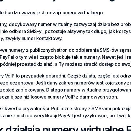
le bardzo ważny jest rodzaj numeru wirtualnego.
tny, dedykowany numer wirtualny zazwyczaj działa bez probl
nie odbiera SMS-y i pozostaje aktywny tak długo, jak korzyst
ny, zwykły numer kontaktowy.
we numery z publicznych stron do odbierania SMS-ów są mało
PayPal o tym wie i często blokuje takie numery. Nawet jeśli 
óźniej przestać działać, a Ty możesz stracić dostęp do swo
 VoIP to przypadek pośredni. Część działa, część jest odrzu
y bezpieczeństwa. Jeśli dany zakres numerów jest kojarzony
zostać zablokowany. Dlatego numery wirtualne przygotowa
eczniejsze niż losowe numery VoIP z darmowych stron.
też kwestia prywatności. Publiczne strony z SMS-ami pokaz
stanie z nich do weryfikacji PayPal jest ryzykowne, bo Twój
k działają numery wirtualne 