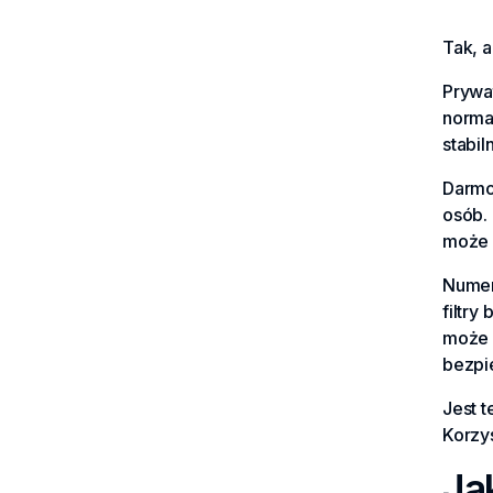
Tak, a
Prywa
normal
stabil
Darmo
osób. 
może p
Numery
filtr
może 
bezpi
Jest 
Korzy
Ja