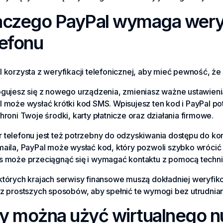
aczego PayPal wymaga weryf
lefonu
 korzysta z weryfikacji telefonicznej, aby mieć pewność, że d
ogujesz się z nowego urządzenia, zmieniasz ważne ustawieni
l może wysłać krótki kod SMS. Wpisujesz ten kod i PayPal 
hroni Twoje środki, karty płatnicze oraz działania firmowe.
telefonu jest też potrzebny do odzyskiwania dostępu do kont
maila, PayPal może wysłać kod, który pozwoli szybko wrócić
s może przeciągnąć się i wymagać kontaktu z pomocą techni
których krajach serwisy finansowe muszą dokładniej weryfi
 z prostszych sposobów, aby spełnić te wymogi bez utrudnian
y można użyć wirtualnego n