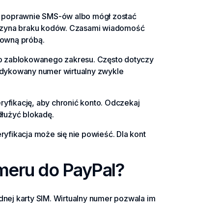
ć poprawnie SMS-ów albo mógł zostać
yczyna braku kodów. Czasami wiadomość
nowną próbą.
do zablokowanego zakresu. Często dotyczy
edykowany numer wirtualny zwykle
ryfikację, aby chronić konto. Odczekaj
łużyć blokadę.
eryfikacja może się nie powieść. Dla kont
meru do PayPal?
ednej karty SIM. Wirtualny numer pozwala im