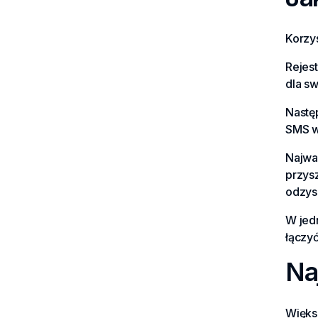
Korzys
Rejest
dla sw
Nastę
SMS w
Najwa
przys
odzys
W jed
łączyć
Na
Więks