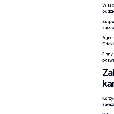
Właśc
oddzi
Zespo
zarzą
Agenc
Oddzi
Firmy
pozwal
Za
ka
Korzys
zawsze