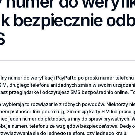
 numer do weryfik
ak bezpiecznie odb
S
lny numer do weryfikacji PayPal to po prostu numer telefonu 
 SIM, drugiego telefonu ani żadnych zmian w swoim urządzeni
rasz przeglądarkę i odczytujesz SMS bezpośrednio online. T
e wybierają to rozwiązanie z różnych powodów. Niektórzy n
em płatności. Inni podróżują, zmieniają karty SIM lub pracu
ieć jeden numer do płatności, a inny do spraw prywatnych. W 
ebuje numeru telefonu ze względów bezpieczeństwa. Dedyko
rzywiązywania się do jednego telefonu czy jednego kraju.